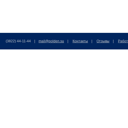
(3822) 44-11-44 |
mail@polden.su
|
Контакты
|
Отзывы
|
Работ