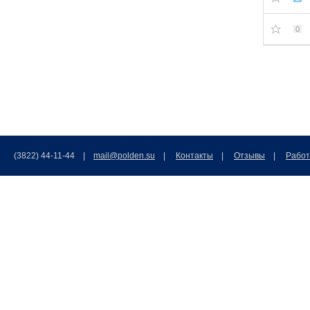
0
(3822) 44-11-44 |
mail@polden.su
|
Контакты
|
Отзывы
|
Работ