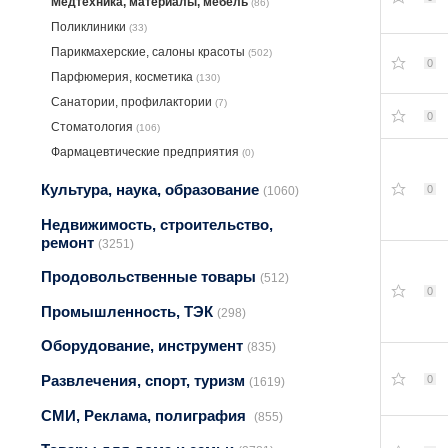
Медтехника, материалы, мебель
(86)
Поликлиники
(33)
Парикмахерские, салоны красоты
(502)
0
Парфюмерия, косметика
(130)
Санатории, профилактории
(7)
0
Стоматология
(106)
Фармацевтические предприятия
(0)
Культура, наука, образование
0
(1060)
Недвижимость, строительство,
ремонт
(3251)
Продовольственные товары
(512)
0
Промышленность, ТЭК
(298)
Оборудование, инструмент
(835)
Развлечения, спорт, туризм
0
(1619)
СМИ, Реклама, полиграфия
(855)