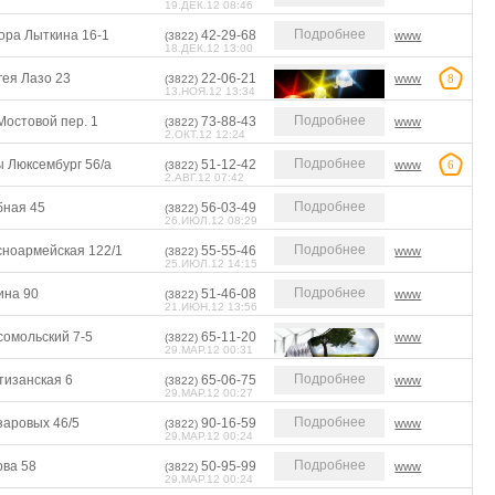
19.ДЕК.12 08:46
Подробнее
ора Лыткина 16-1
42-29-68
www
(3822)
18.ДЕК.12 13:00
гея Лазо 23
22-06-21
www
8
(3822)
13.НОЯ.12 13:34
Подробнее
Мостовой пер. 1
73-88-43
www
(3822)
2.ОКТ.12 12:24
Подробнее
ы Люксембург 56/а
51-12-42
www
6
(3822)
2.АВГ.12 07:42
Подробнее
бная 45
56-03-49
(3822)
26.ИЮЛ.12 08:29
Подробнее
сноармейская 122/1
55-55-46
www
(3822)
25.ИЮЛ.12 14:15
Подробнее
ина 90
51-46-08
www
(3822)
21.ИЮН.12 13:56
сомольский 7-5
65-11-20
www
(3822)
29.МАР.12 00:31
Подробнее
тизанская 6
65-06-75
www
(3822)
29.МАР.12 00:27
Подробнее
заровых 46/5
90-16-59
www
(3822)
29.МАР.12 00:24
Подробнее
ова 58
50-95-99
www
(3822)
29.МАР.12 00:24