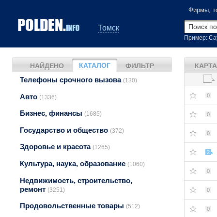
Фирмы, т
Томск
Пример: Са
КАТАЛОГ
НАЙДЕНО
ФИЛЬТР
КАРТА
Телефоны срочного вызова
(130)
Авто
0
(1336)
Бизнес, финансы
(1685)
0
Государство и общество
(372)
0
Здоровье и красота
(1265)
2
Культура, наука, образование
(1060)
0
Недвижимость, строительство,
ремонт
(3251)
0
Продовольственные товары
(512)
0