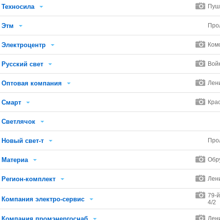
Техносила
Пуш
Этм
Про
Электроцентр
Ком
Русский свет
Вой
Оптовая компания
Лен
Смарт
Кра
Светлячок
Новый свет-т
Про
Материа
Обр
Регион-комплект
Лен
79-й
Компания электро-сервис
4/2
Компания промэнергоснаб
Лен