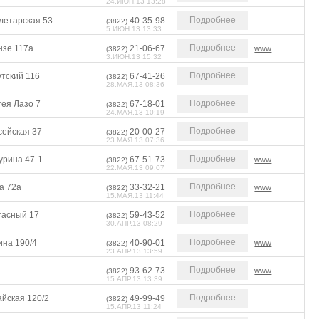
24.ИЮН.13 13:28
Подробнее
летарская 53
40-35-98
(3822)
5.ИЮН.13 13:33
Подробнее
нзе 117а
21-06-67
www
(3822)
3.ИЮН.13 15:32
Подробнее
тский 116
67-41-26
(3822)
28.МАЯ.13 08:36
Подробнее
гея Лазо 7
67-18-01
(3822)
24.МАЯ.13 10:19
Подробнее
сейская 37
20-00-27
(3822)
23.МАЯ.13 07:36
Подробнее
урина 47-1
67-51-73
www
(3822)
22.МАЯ.13 09:07
Подробнее
а 72а
33-32-21
www
(3822)
15.МАЯ.13 11:44
Подробнее
тасный 17
59-43-52
(3822)
30.АПР.13 08:29
Подробнее
ина 190/4
40-90-01
www
(3822)
23.АПР.13 13:59
Подробнее
93-62-73
www
(3822)
15.АПР.13 13:39
Подробнее
айская 120/2
49-99-49
(3822)
15.АПР.13 11:24