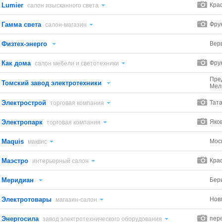
Lumier
Кра
салон изысканного света
Гамма света
Фрун
салон-магазин
Физтех-энерго
Вер
Как дома
Фру
салон мебели и светотехники
Пре
Томский завод электротехники
Мел
Электрострой
Тата
торговая компания
Электропарк
Яко
торговая компания
Maquis
Мос
маквис
Маэстро
Кра
интерьерный салон
Меридиан
Бери
Электротовары
Нов
магазин-салон
Энергосила
пер
завод электротехнического оборудования