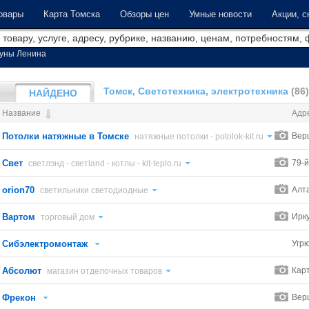
овары
Карта Томска
Обзоры цен
Умные новости
Акции, с
уны Ленина
Томск, Светотехника, электротехника
(86)
НАЙДЕНО
Название
Адр
Потолки натяжные в Томске
Вер
натяжные потолки - potolok-kit.ru
Свет
79-й
светлэнд - светland - котлы - kit-teplo.ru
orion70
Алт
светильники светодиодные
Вартом
Ирку
торговый дом
Сибэлектромонтаж
Угр
Абсолют
Кар
магазин отделочных товаров
Фрекон
Вер