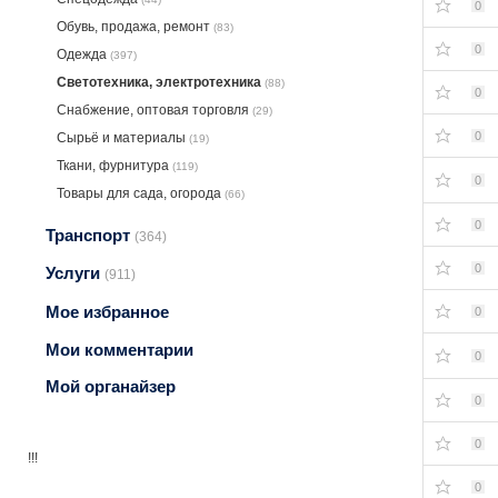
0
Обувь, продажа, ремонт
(83)
0
Одежда
(397)
Светотехника, электротехника
(88)
0
Снабжение, оптовая торговля
(29)
0
Сырьё и материалы
(19)
Ткани, фурнитура
(119)
0
Товары для сада, огорода
(66)
0
Транспорт
(364)
0
Услуги
(911)
Мое избранное
0
Мои комментарии
0
Мой органайзер
0
0
!!!
0