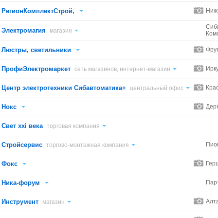
РегионКомплектСтрой,
Ниж
Сиби
Электромагия
магазин
Ком
Люстры, светильники
Фру
ПрофиЭлектромаркет
Ирку
сеть магазинов, интернет-магазин
Центр электротехники Сибавтоматика+
Кра
центральный офис
Нокс
Дер
Свет xxi века
торговая компания
Стройсервис
Пио
торгово-монтажная компания
Фокс
Гер
Ника-форум
Пар
Инструмент
Алт
магазин