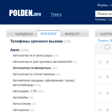
Фирмы, т
Томск
Пример: Са
КАТАЛОГ
НАЙДЕНО
ФИЛЬТР
КАРТА
Томск, 
Телефоны срочного вызова
(130)
Авто
(1336)
Автозапчасти и аксессуары
(275)
Автозапчасти для грузовых автомобилей
(51)
0
Автозапчасти импортные
(142)
Автозапчасти отечественные
(49)
0
Автомобили продажа, оформление, прокат,
автоломбарды
(101)
Автосервис, СТО
(362)
0
Автомойки
(76)
Автостоянки
(14)
Автошколы
0
(32)