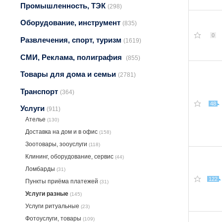
Промышленность, ТЭК
(298)
Оборудование, инструмент
(835)
0
Развлечения, спорт, туризм
(1619)
СМИ, Реклама, полиграфия
(855)
Товары для дома и семьи
(2781)
Транспорт
(364)
48
Услуги
(911)
Ателье
(130)
Доставка на дом и в офис
(158)
Зоотовары, зооуслуги
(118)
Клининг, оборудование, сервис
(44)
Ломбарды
(31)
122
Пункты приёма платежей
(31)
Услуги разные
(145)
Услуги ритуальные
(23)
Фотоуслуги, товары
(109)