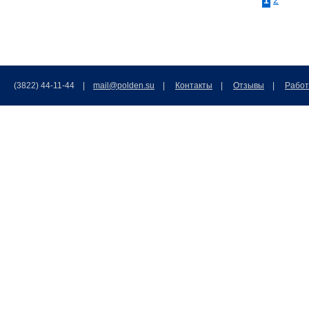
1
2
(3822) 44-11-44 |
mail@polden.su
|
Контакты
|
Отзывы
|
Работ