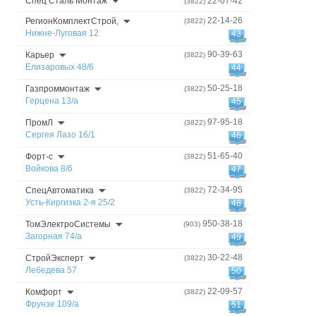
Спец Сталь Монтаж
22-07-42
(3822)
22-14-26
РегионКомплектСтрой,
(3822)
Нижне-Луговая 12
43
90-39-63
Карьер
(3822)
Елизаровых 48/6
44
50-25-18
Газпроммонтаж
(3822)
Герцена 13/а
45
97-95-18
ПромЛ
(3822)
Сергея Лазо 16/1
46
51-65-40
Форт-с
(3822)
Войкова 8/6
47
72-34-95
СпецАвтоматика
(3822)
Усть-Киргизка 2-я 25/2
48
950-38-18
ТомЭлектроСистемы
(903)
Загорная 74/а
49
30-22-48
СтройЭксперт
(3822)
Лебедева 57
50
22-09-57
Комфорт
(3822)
Фрунзе 109/а
51