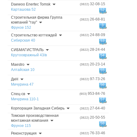
32-08-15
Daewoo Enertec Tomsk
(3822)
Карташова 52
52
Строительная фирма Группа
26-68-81
(3822)
компаний "тау"
3
Фрунзе 152
24-88-09
Строительство коттеждей
(3822)
Сибирская 40
53
28-24-44
СИБМАГИСТРАЛЬ
(3822)
Крутоовражный 43/в
54
20-23-14
Maestro
(3822)
Алтайская 10
55
97-73-26
ДиН
(3822)
Мичурина 47
56
953-84-76
Спец-св
(903)
Мичурина 110-1
57
Корпорация Западная Сибирь
27-64-40
(3822)
Томская производственная
20-50-55
(3822)
монтажная компания
58
Фрунзе 115
76-33-46
Реконструкция
(3822)