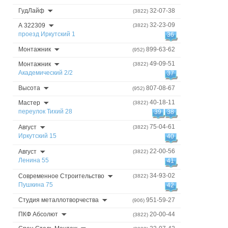
ГудЛайф
32-07-38
(3822)
32-23-09
А 322309
(3822)
проезд Иркутский 1
36
Монтажник
899-63-62
(952)
49-09-51
Монтажник
(3822)
Академический 2/2
37
Высота
807-08-67
(952)
40-18-11
Мастер
(3822)
переулок Тихий 28
39
38
75-04-61
Август
(3822)
Иркутский 15
40
22-00-56
Август
(3822)
Ленина 55
41
34-93-02
Современное Строительство
(3822)
Пушкина 75
42
Студия металлотворчества
951-59-27
(906)
ПКФ Абсолют
20-00-44
(3822)