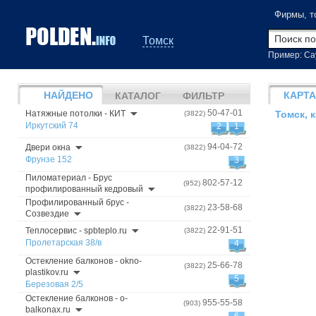
Фирмы, т
Томск
Пример: Са
НАЙДЕНО
КАРТА
КАТАЛОГ
ФИЛЬТР
50-47-01
Натяжные потолки - КИТ
(3822)
Томск, 
Иркутский 74
2
1
94-04-72
Двери окна
(3822)
Фрунзе 152
3
Пиломатериал - Брус
802-57-12
(952)
профилированный кедровый
Профилированный брус -
23-58-68
(3822)
Созвездие
22-91-51
Теплосервис - spbteplo.ru
(3822)
Пролетарская 38/в
4
Остекление балконов - okno-
25-66-78
(3822)
plastikov.ru
5
Березовая 2/5
Остекление балконов - o-
955-55-58
(903)
balkonax.ru