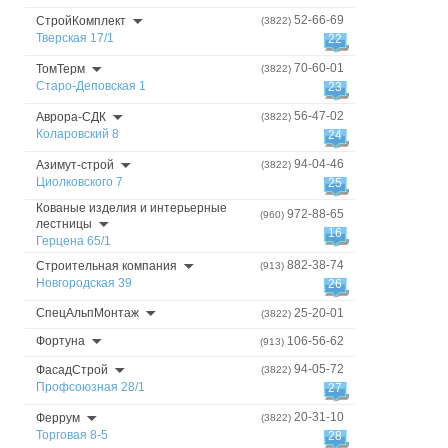
52-66-69
СтройКомплект
(3822)
Тверская 17/1
22
70-60-01
ТомТерм
(3822)
Старо-Деповская 1
23
56-47-02
Аврора-СДК
(3822)
Коларовский 8
24
94-04-46
Азимут-строй
(3822)
Циолковского 7
25
Кованые изделия и интерьерные
972-88-65
(960)
лестницы
16
Герцена 65/1
882-38-74
Строительная компания
(913)
Новгородская 39
26
СпецАльпМонтаж
25-20-01
(3822)
Фортуна
106-56-62
(913)
94-05-72
ФасадСтрой
(3822)
Профсоюзная 28/1
27
20-31-10
Феррум
(3822)
Торговая 8-5
28