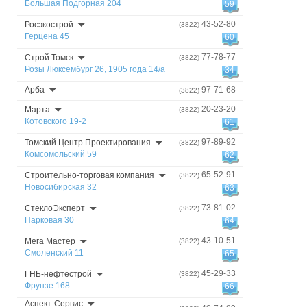
Большая Подгорная 204
59
43-52-80
Росэкострой
(3822)
Герцена 45
60
77-78-77
Строй Томск
(3822)
Розы Люксембург 26, 1905 года 14/а
34
Арба
97-71-68
(3822)
20-23-20
Марта
(3822)
Котовского 19-2
61
97-89-92
Томский Центр Проектирования
(3822)
Комсомольский 59
62
65-52-91
Строительно-торговая компания
(3822)
Новосибирская 32
63
73-81-02
СтеклоЭксперт
(3822)
Парковая 30
64
43-10-51
Мега Мастер
(3822)
Смоленский 11
65
45-29-33
ГНБ-нефтестрой
(3822)
Фрунзе 168
66
Аспект-Сервис