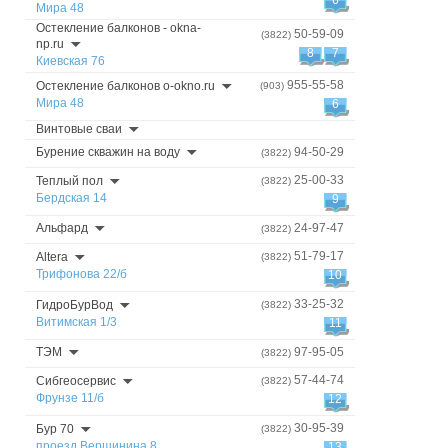
6
Мира 48
Остекление балконов - okna-
50-59-09
(3822)
np.ru
8
7
Киевская 76
955-55-58
Остекление балконов o-okno.ru
(903)
Мира 48
6
Винтовые сваи
Бурение скважин на воду
94-50-29
(3822)
25-00-33
Теплый пол
(3822)
Бердская 14
9
Альфард
24-97-47
(3822)
51-79-17
Altera
(3822)
Трифонова 22/б
10
33-25-32
ГидроБурВод
(3822)
Витимская 1/3
11
ТЭМ
97-95-05
(3822)
57-44-74
Сибгеосервис
(3822)
Фрунзе 11/б
12
30-95-39
Бур 70
(3822)
проезд Вершинина 8
13