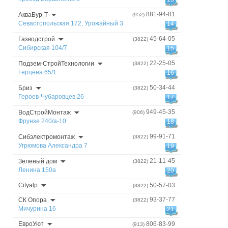
881-94-81
АкваБур-Т
(952)
Севастопольская 172, Урожайный 3
14
45-64-05
Газводстрой
(3822)
Сибирская 104/7
15
22-25-05
Подзем-СтройТехнологии
(3822)
Герцена 65/1
16
50-34-44
Бриз
(3822)
Героев-Чубаровцев 26
17
949-45-35
ВодСтройМонтаж
(906)
Фрунзе 240/а-10
18
99-91-71
Сибэлектромонтаж
(3822)
Угрюмова Александра 7
19
21-11-45
Зеленый дом
(3822)
Ленина 150а
20
Cityalp
50-57-03
(3822)
93-37-77
СК Опора
(3822)
Мичурина 16
21
ЕвроУют
806-83-99
(913)