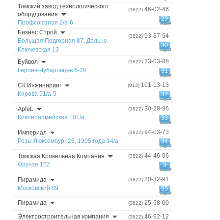
Томский завод технологического
46-02-46
(3822)
оборудования
29
Профсоюзная 2/а-6
Бизнес Строй
93-37-54
(3822)
Большая Подгорная 87, Дальне-
30
Ключевская 13
23-03-88
Буйвол
(3822)
Героев-Чубаровцев 6-20
31
101-13-13
СК Инжиниринг
(913)
Кирова 51/а-5
32
30-28-96
АpfeL
(3822)
Красноармейская 101/а
33
94-03-73
Империал
(3822)
Розы Люксембург 26, 1905 года 14/а
34
44-46-06
Томская Кровельная Компания
(3822)
Фрунзе 152
3
30-32-91
Пирамида
(3822)
Московский 89
35
Пирамида
25-68-00
(3822)
Электростроительная компания
46-92-12
(3822)