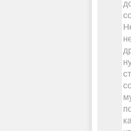
д
с
Н
н
д
н
с
с
м
п
к