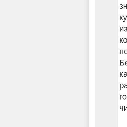
з
к
и
к
п
Б
к
р
г
ч