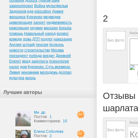
полиция
дорога
туризм
банк
законопроект
Война
мультфильм
Задорнов
еда
education
Армия
2
женщина
Кургинян
медведев
цивилизация
запрет
недвижимость
революция
оружие
магазин
борьба
Анон
помощь
Навальный
народ
космос
комеди
ложь
ДТП
подлог
наказание
Без фото
Англия
штраф
пенсия
болезнь
новости
строительство
Москва
президент
победа
кредит
Древний
Египет
вред
зарплата
психология
налог
дом
Кургинян. Суть времени.
Ливия
чиновники
молодежь
доллар
культура
жизнь
Лучшие авторы
Отзывы 
шарлат
Мн. др.
84.5
Постов:
1
Комментариев:
10
Анон
Без фото
К
Елена Соболева
82
Постов:
2