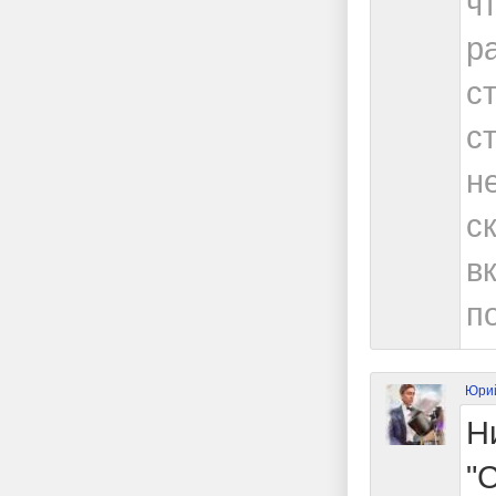
ч
р
с
с
н
с
в
п
Юри
Н
"