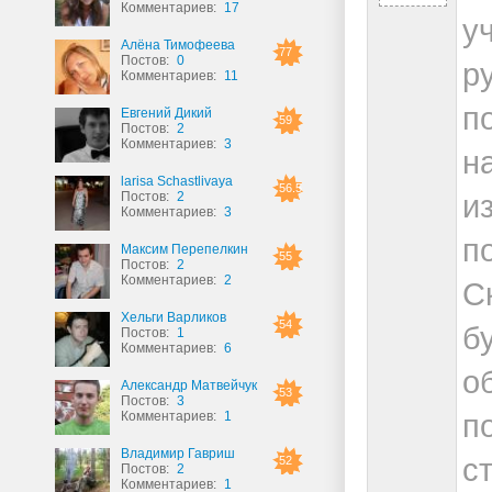
Комментариев:
17
у
Алёна Тимофеева
77
Постов:
0
р
Комментариев:
11
п
Евгений Дикий
59
Постов:
2
Комментариев:
3
н
larisa Schastlivaya
56.5
и
Постов:
2
Комментариев:
3
п
Максим Перепелкин
55
Постов:
2
Комментариев:
2
С
Хельги Варликов
54
б
Постов:
1
Комментариев:
6
о
Александр Матвейчук
53
Постов:
3
п
Комментариев:
1
Владимир Гавриш
с
52
Постов:
2
Комментариев:
1