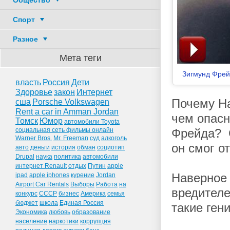
Общество
Спорт
Разное
Мета теги
Зигмунд Фрей
власть
Россия
Дети
Здоровье
закон
Интернет
Почему Н
сша
Porsche Volkswagen
Rent a car in Amman Jordan
чем опасн
Томск
Юмор
автомобили Toyota
социальная сеть фильмы онлайн
Фрейда? С
Warner Bros.
Mr. Freeman
суд
алкоголь
он смог о
авто
деньги
история
обман
социотип
Drupal
наука
политика
автомобили
интернет Renault
отдых
Путин
apple
ipad
apple iphones
курение
Jordan
Наверное 
Airport Car Rentals
Выборы
Работа
на
вредителе
конкурс
СССР
бизнес
Америка
семья
бюджет
школа
Единая Россия
такие ген
Экономика
любовь
образование
население
наркотики
коррупция