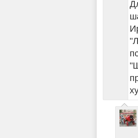
Д
ш
И
"
п
"
п
х