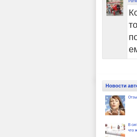
Ратк
К
т
п
е
Новости авт
Отзы
В си
что 