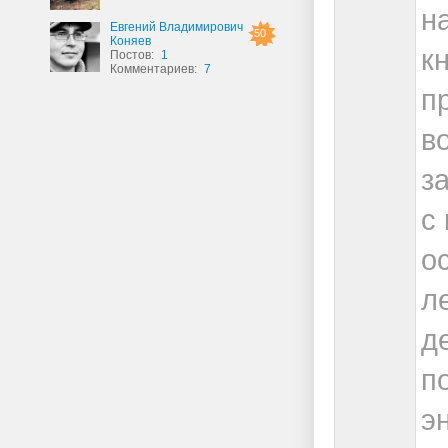
н
Евгений Владимирович
50
Коняев
к
Постов:
1
Комментариев:
7
п
в
з
с
о
л
д
п
э