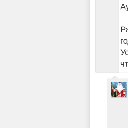
А
Р
г
У
ч