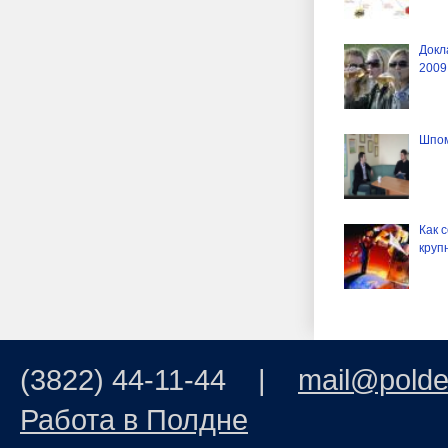
Докл
2009
Шпом
Как 
круп
(3822) 44-11-44 |
mail@polde
Работа в Полдне