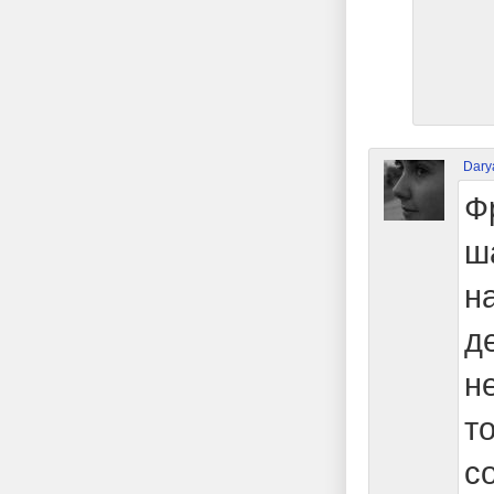
Dary
Ф
ш
н
д
н
т
с