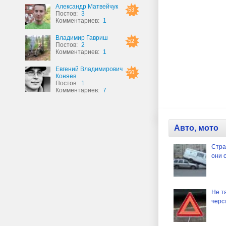
Александр Матвейчук
53
Постов:
3
Комментариев:
1
Владимир Гавриш
52
Постов:
2
Комментариев:
1
Евгений Владимирович
50
Коняев
Постов:
1
Комментариев:
7
Авто, мото
Стра
они 
Не т
черст