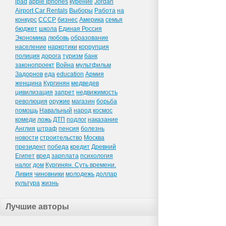
ipad
apple iphones
курение
Jordan
Airport Car Rentals
Выборы
Работа
на
конкурс
СССР
бизнес
Америка
семья
бюджет
школа
Единая Россия
Экономика
любовь
образование
население
наркотики
коррупция
полиция
дорога
туризм
банк
законопроект
Война
мультфильм
Задорнов
еда
education
Армия
женщина
Кургинян
медведев
цивилизация
запрет
недвижимость
революция
оружие
магазин
борьба
помощь
Навальный
народ
космос
комеди
ложь
ДТП
подлог
наказание
Англия
штраф
пенсия
болезнь
новости
строительство
Москва
президент
победа
кредит
Древний
Египет
вред
зарплата
психология
налог
дом
Кургинян. Суть времени.
Ливия
чиновники
молодежь
доллар
культура
жизнь
Лучшие авторы