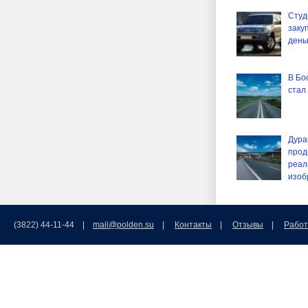
Студ
заку
день
В Бо
стал
Дурак
прод
реал
изоб
(3822) 44-11-44 |
mail@polden.su
|
Контакты
|
Отзывы
|
Работ