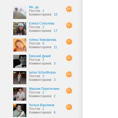
Мн. др.
84.5
Постов:
1
Комментариев:
10
Елена Соболева
82
Постов:
2
Комментариев:
17
Алёна Тимофеева
77
Постов:
0
Комментариев:
11
Евгений Дикий
59
Постов:
2
Комментариев:
3
larisa Schastlivaya
56.5
Постов:
2
Комментариев:
3
Максим Перепелкин
55
Постов:
2
Комментариев:
2
Хельги Варликов
54
Постов:
1
Комментариев:
6