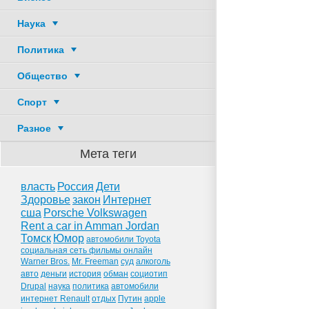
Наука
Политика
Общество
Спорт
Разное
Мета теги
власть
Россия
Дети
Здоровье
закон
Интернет
сша
Porsche Volkswagen
Rent a car in Amman Jordan
Томск
Юмор
автомобили Toyota
социальная сеть фильмы онлайн
Warner Bros.
Mr. Freeman
суд
алкоголь
авто
деньги
история
обман
социотип
Drupal
наука
политика
автомобили
интернет Renault
отдых
Путин
apple