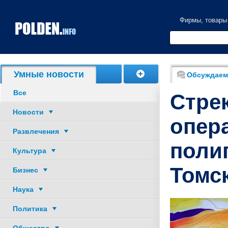
Фирмы, товары
Акции, скидки
Умные новости
Обсуждаем
Все
Стрек
Новости
опер
Развлечения
поли
Культура
Томс
Бизнес
Наука
Политика