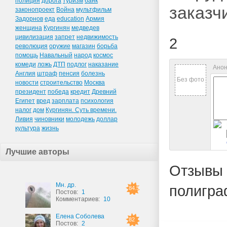
полиция
дорога
туризм
банк
заказч
законопроект
Война
мультфильм
Задорнов
еда
education
Армия
женщина
Кургинян
медведев
цивилизация
запрет
недвижимость
2
революция
оружие
магазин
борьба
помощь
Навальный
народ
космос
комеди
ложь
ДТП
подлог
наказание
Анон
Англия
штраф
пенсия
болезнь
Без фото
новости
строительство
Москва
президент
победа
кредит
Древний
Египет
вред
зарплата
психология
налог
дом
Кургинян. Суть времени.
Ливия
чиновники
молодежь
доллар
культура
жизнь
Лучшие авторы
Отзывы 
Мн. др.
полигра
84.5
Постов:
1
Комментариев:
10
Елена Соболева
82
Постов:
2