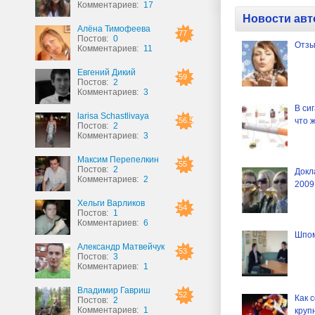
Комментариев:
17
Новости авт
Алёна Тимофеева
77
Постов:
0
Отзы
Комментариев:
11
Евгений Дикий
59
Постов:
2
Комментариев:
3
В си
larisa Schastlivaya
56.5
что 
Постов:
2
Комментариев:
3
Максим Перепелкин
55
Постов:
2
Докл
Комментариев:
2
2009
Хельги Варликов
54
Постов:
1
Комментариев:
6
Шпом
Александр Матвейчук
53
Постов:
3
Комментариев:
1
Владимир Гавриш
52
Как 
Постов:
2
Комментариев:
1
круп