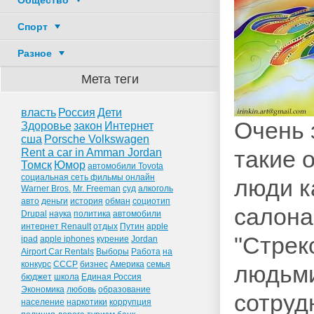
Общество
Спорт
Разное
Мета теги
власть
Россия
Дети
Очень 
Здоровье
закон
Интернет
сша
Porsche Volkswagen
такие 
Rent a car in Amman Jordan
Томск
Юмор
автомобили Toyota
социальная сеть фильмы онлайн
люди к
Warner Bros.
Mr. Freeman
суд
алкоголь
авто
деньги
история
обман
социотип
салона
Drupal
наука
политика
автомобили
интернет Renault
отдых
Путин
apple
"Стрек
ipad
apple iphones
курение
Jordan
Airport Car Rentals
Выборы
Работа
на
конкурс
СССР
бизнес
Америка
семья
людьми
бюджет
школа
Единая Россия
Экономика
любовь
образование
сотруд
население
наркотики
коррупция