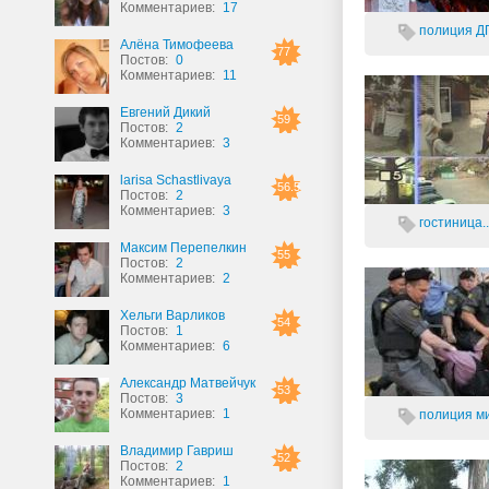
Комментариев:
17
полиция
Д
Алёна Тимофеева
77
Постов:
0
Комментариев:
11
Евгений Дикий
59
Постов:
2
Комментариев:
3
larisa Schastlivaya
56.5
Постов:
2
Комментариев:
3
гостиница..
Максим Перепелкин
55
Постов:
2
Комментариев:
2
Хельги Варликов
54
Постов:
1
Комментариев:
6
Александр Матвейчук
53
Постов:
3
Комментариев:
1
полиция
м
Владимир Гавриш
52
Постов:
2
Комментариев:
1