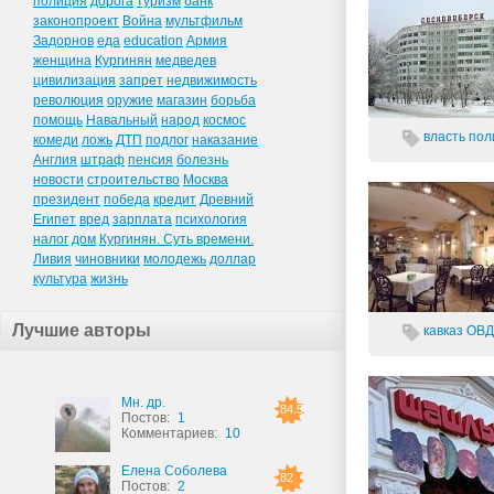
полиция
дорога
туризм
банк
законопроект
Война
мультфильм
Задорнов
еда
education
Армия
женщина
Кургинян
медведев
цивилизация
запрет
недвижимость
революция
оружие
магазин
борьба
помощь
Навальный
народ
космос
власть
пол
комеди
ложь
ДТП
подлог
наказание
Англия
штраф
пенсия
болезнь
новости
строительство
Москва
президент
победа
кредит
Древний
Египет
вред
зарплата
психология
налог
дом
Кургинян. Суть времени.
Ливия
чиновники
молодежь
доллар
культура
жизнь
Лучшие авторы
кавказ
ОВД
Мн. др.
84.5
Постов:
1
Комментариев:
10
Елена Соболева
82
Постов:
2