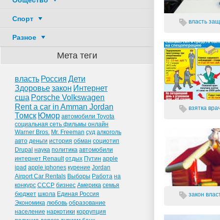
Общество
Спорт
власть
защ
Разное
Мета теги
власть
Россия
Дети
Здоровье
закон
Интернет
сша
Porsche Volkswagen
Rent a car in Amman Jordan
взятка
вра
Томск
Юмор
автомобили Toyota
социальная сеть фильмы онлайн
Warner Bros.
Mr. Freeman
суд
алкоголь
авто
деньги
история
обман
социотип
Drupal
наука
политика
автомобили
интернет Renault
отдых
Путин
apple
ipad
apple iphones
курение
Jordan
Airport Car Rentals
Выборы
Работа
на
конкурс
СССР
бизнес
Америка
семья
бюджет
школа
Единая Россия
закон
влас
Экономика
любовь
образование
население
наркотики
коррупция