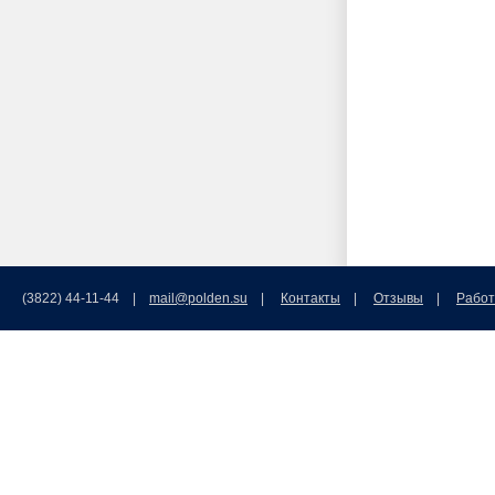
(3822) 44-11-44 |
mail@polden.su
|
Контакты
|
Отзывы
|
Работ