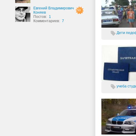
Евгений Владимирович
50
Коняев
Постов:
1
Комментариев:
7
Дети
педоф
учеба
студ