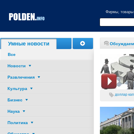
Фирмы, товары
Акции, скидки
Умные новости
Обсуждаем
Все
Новости
Развлечения
Культура
доллар
кап
Бизнес
Наука
Политика