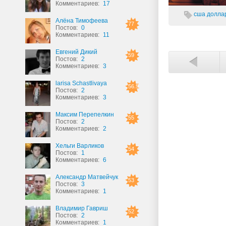
Комментариев:
17
сша
долла
Алёна Тимофеева
77
Постов:
0
Комментариев:
11
Евгений Дикий
59
Постов:
2
Комментариев:
3
larisa Schastlivaya
56.5
Постов:
2
Комментариев:
3
Максим Перепелкин
55
Постов:
2
Комментариев:
2
Хельги Варликов
54
Постов:
1
Комментариев:
6
Александр Матвейчук
53
Постов:
3
Комментариев:
1
Владимир Гавриш
52
Постов:
2
Комментариев:
1