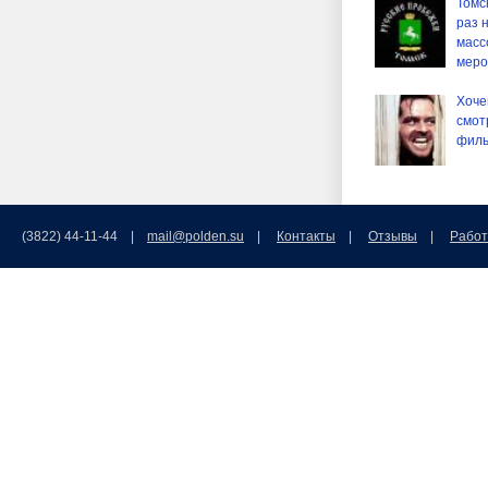
Томс
раз 
масс
меро
Хоче
смот
филь
(3822) 44-11-44 |
mail@polden.su
|
Контакты
|
Отзывы
|
Работ