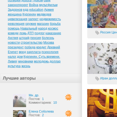
полиция
дорога
туризм
банк
законопроект
Война
мультфильм
Задорнов
еда
education
Армия
женщина
Кургинян
медведев
цивилизация
запрет
недвижимость
революция
оружие
магазин
борьба
помощь
Навальный
народ
космос
Россия
Цен
комеди
ложь
ДТП
подлог
наказание
Англия
штраф
пенсия
болезнь
новости
строительство
Москва
президент
победа
кредит
Древний
Египет
вред
зарплата
психология
налог
дом
Кургинян. Суть времени.
Ливия
чиновники
молодежь
доллар
культура
жизнь
Лучшие авторы
Иран
долл
Мн. др.
84.5
Постов:
1
Комментариев:
10
Елена Соболева
82
Постов:
2