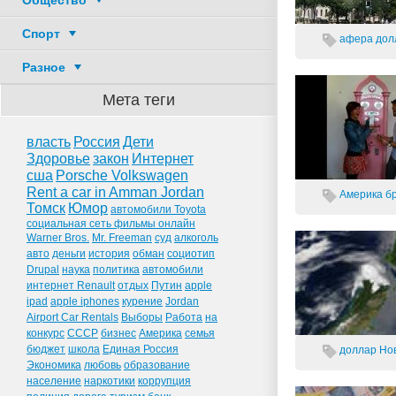
Общество
Спорт
афера
дол
Разное
Мета теги
власть
Россия
Дети
Здоровье
закон
Интернет
сша
Porsche Volkswagen
Rent a car in Amman Jordan
Америка
б
Томск
Юмор
автомобили Toyota
социальная сеть фильмы онлайн
Warner Bros.
Mr. Freeman
суд
алкоголь
авто
деньги
история
обман
социотип
Drupal
наука
политика
автомобили
интернет Renault
отдых
Путин
apple
ipad
apple iphones
курение
Jordan
Airport Car Rentals
Выборы
Работа
на
конкурс
СССР
бизнес
Америка
семья
бюджет
школа
Единая Россия
доллар
Нов
Экономика
любовь
образование
население
наркотики
коррупция