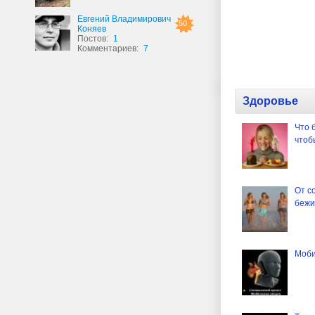
Евгений Владимирович
50
Коняев
Постов:
1
Комментариев:
7
Здоровье
Что 
чтоб
От с
бежи
Моби