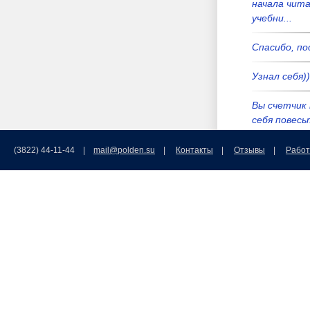
начала чит
учебни...
Спасибо, по
Узнал себя))
Вы счетчик 
себя повесьт
Вы лучше б
(3822) 44-11-44 |
mail@polden.su
|
Контакты
|
Отзывы
|
Работ
мафиозных 
Мал...
Вы лучше б
мафиозных 
Мал...
Мама мыла 
окна моет 
Российска...