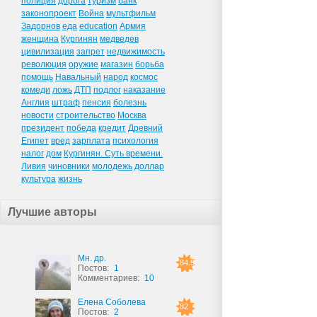
полиция
дорога
туризм
банк
законопроект
Война
мультфильм
Задорнов
еда
education
Армия
женщина
Кургинян
медведев
цивилизация
запрет
недвижимость
революция
оружие
магазин
борьба
помощь
Навальный
народ
космос
комеди
ложь
ДТП
подлог
наказание
Англия
штраф
пенсия
болезнь
новости
строительство
Москва
президент
победа
кредит
Древний
Египет
вред
зарплата
психология
налог
дом
Кургинян. Суть времени.
Ливия
чиновники
молодежь
доллар
культура
жизнь
Лучшие авторы
Мн. др.
84.5
Постов:
1
Комментариев:
10
Елена Соболева
82
Постов:
2