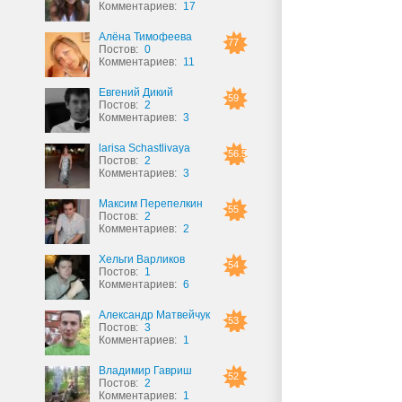
Комментариев:
17
Алёна Тимофеева
77
Постов:
0
Комментариев:
11
Евгений Дикий
59
Постов:
2
Комментариев:
3
larisa Schastlivaya
56.5
Постов:
2
Комментариев:
3
Максим Перепелкин
55
Постов:
2
Комментариев:
2
Хельги Варликов
54
Постов:
1
Комментариев:
6
Александр Матвейчук
53
Постов:
3
Комментариев:
1
Владимир Гавриш
52
Постов:
2
Комментариев:
1