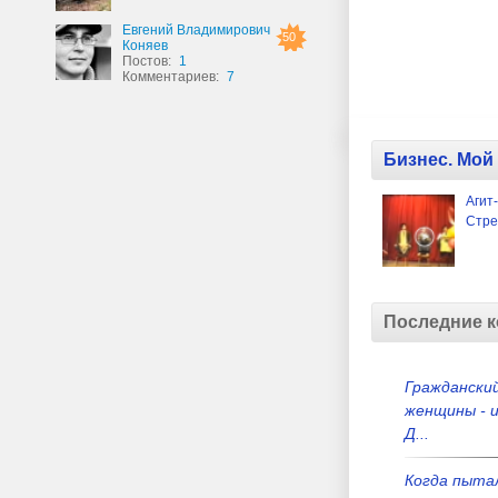
Евгений Владимирович
50
Коняев
Постов:
1
Комментариев:
7
Бизнес. Мой
Агит
Стре
Последние 
Гражданский
женщины - и
Д...
Когда пыта