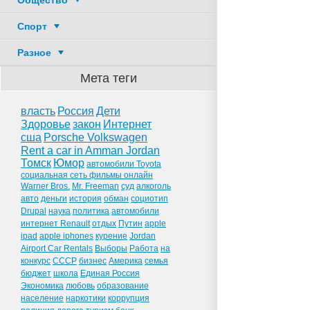
Общество
Спорт
Разное
Мета теги
власть
Россия
Дети
Здоровье
закон
Интернет
сша
Porsche Volkswagen
Rent a car in Amman Jordan
Томск
Юмор
автомобили Toyota
социальная сеть фильмы онлайн
Warner Bros.
Mr. Freeman
суд
алкоголь
авто
деньги
история
обман
социотип
Drupal
наука
политика
автомобили
интернет Renault
отдых
Путин
apple
ipad
apple iphones
курение
Jordan
Airport Car Rentals
Выборы
Работа
на
конкурс
СССР
бизнес
Америка
семья
бюджет
школа
Единая Россия
Экономика
любовь
образование
население
наркотики
коррупция