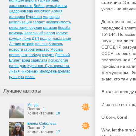
полиция
дорога
туризм
банк
сталинист. Это в
законопроект
Война
мультфильм
украл - ненавиди
Задорнов
еда
education
Армия
женщина
Кургинян
медведев
Достаточно попы
цивилизация
запрет
недвижимость
революция
оружие
магазин
борьба
передовой электр
помощь
Навальный
народ
космос
ТУ-144. Не може
комеди
ложь
ДТП
подлог
наказание
науке, там ли ее
Англия
штраф
пенсия
болезнь
СЕГОДНЯ разруше
новости
строительство
Москва
СССР человек пот
президент
победа
кредит
Древний
послевоенном 194
Египет
вред
зарплата
психология
налог
дом
Кургинян. Суть времени.
прибыли на капит
Ливия
чиновники
молодежь
доллар
коммунистом...
У
культура
жизнь
знаю, кто там у 
Лучшие авторы
Я только правду
И вот все вот так
Мн. др.
84.5
Постов:
1
Комментариев:
10
О боги, боги!
Елена Соболева
82
Постов:
2
Why, let the stru
Комментариев:
17