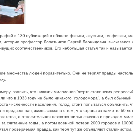
рафий и 130 публикаций в области физики, акустики, геофизики, м
и, истории профессор Лопатников
Сергей Леонидович
высказался
ивущих соотечественников. Его небольшая статья так и называется
е множества людей поразительно. Они не терпят правды настолько
ку.
имеру, заявить, что никаких миллионов "жертв сталинских репресс
или что в 1933 году не было никакого "голодомора", а был обычный
оста численности населения, голод, стоит попытаться объяснить, ч
 и предвоенная, жизнь связана с тем, что страна за какие-то 50 ле
огатства, а относительная нехватка жилья связана с преходом мил
 за считанные годы , а потом военной потери 2000 городов и 1000
святая проверяемая правда, как тебя тут же объявляют сталинистом..