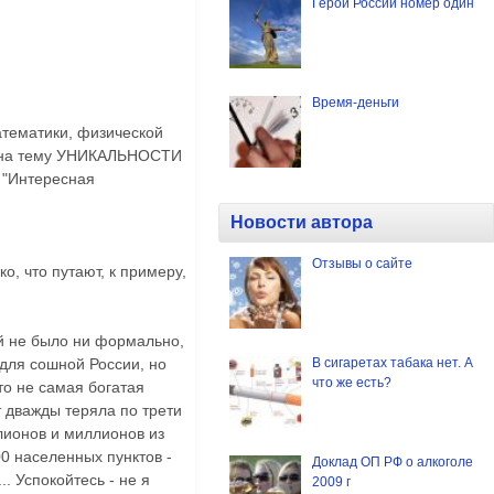
Герой России номер один
Время-деньги
атематики, физической
 на тему УНИКАЛЬНОСТИ
 "Интересная
Новости автора
Отзывы о сайте
, что путают, к примеру,
ий не было ни формально,
 для сошной России, но
В сигаретах табака нет. А
что же есть?
то не самая богатая
т дважды теряла по трети
лионов и миллионов из
00 населенных пунктов -
Доклад ОП РФ о алкоголе
.. Успокойтесь - не я
2009 г