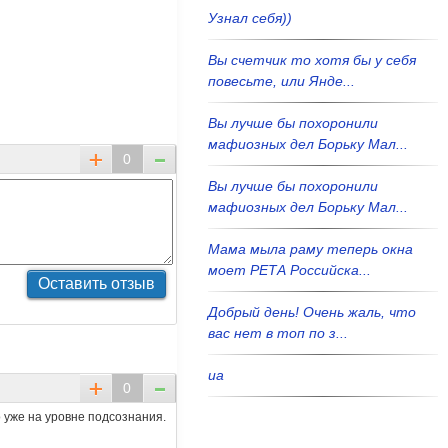
Узнал себя))
Вы счетчик то хотя бы у себя
повесьте, или Янде...
Вы лучше бы похоронили
мафиозных дел Борьку Мал...
0
Вы лучше бы похоронили
мафиозных дел Борьку Мал...
Мама мыла раму теперь окна
моет РЕТА Российска...
Добрый день! Очень жаль, что
вас нет в топ по з...
иа
0
о уже на уровне подсознания.