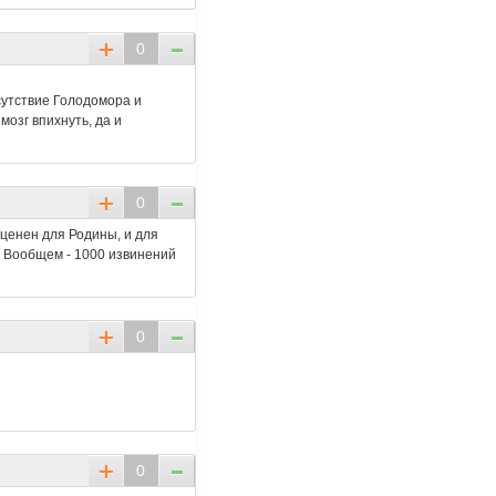
0
тсутствие Голодомора и
мозг впихнуть, да и
0
 ценен для Родины, и для
) Вообщем - 1000 извинений
0
0