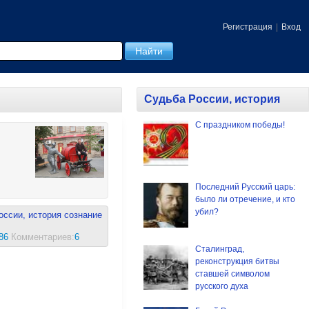
Регистрация
|
Вход
Судьба России, история
С праздником победы!
Последний Русский царь:
было ли отречение, и кто
убил?
оссии, история
сознание
86
Комментариев:
6
Сталинград,
реконструкция битвы
ставшей символом
русского духа