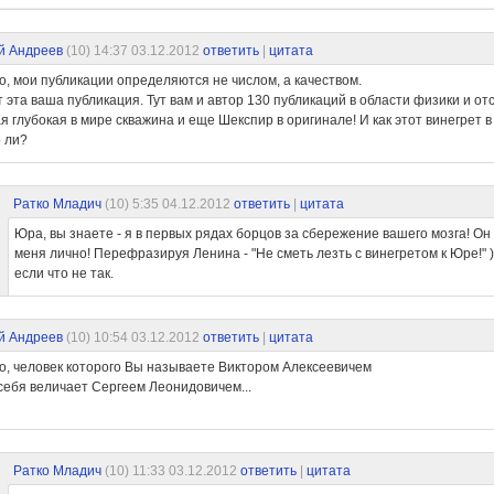
й Андреев
(10)
14:37 03.12.2012
ответить
|
цитата
о, мои публикации определяются не числом, а качеством.
т эта ваша публикация. Тут вам и автор 130 публикаций в области физики и о
я глубокая в мире скважина и еще Шекспир в оригинале! И как этот винегрет в 
 ли?
Ратко Младич
(10)
5:35 04.12.2012
ответить
|
цитата
Юра, вы знаете - я в первых рядах борцов за сбережение вашего мозга! Он
меня лично! Перефразируя Ленина - "Не сметь лезть с винегретом к Юре!" 
если что не так.
й Андреев
(10)
10:54 03.12.2012
ответить
|
цитата
о, человек которого Вы называете Виктором Алексеевичем
себя величает Сергеем Леонидовичем...
Ратко Младич
(10)
11:33 03.12.2012
ответить
|
цитата