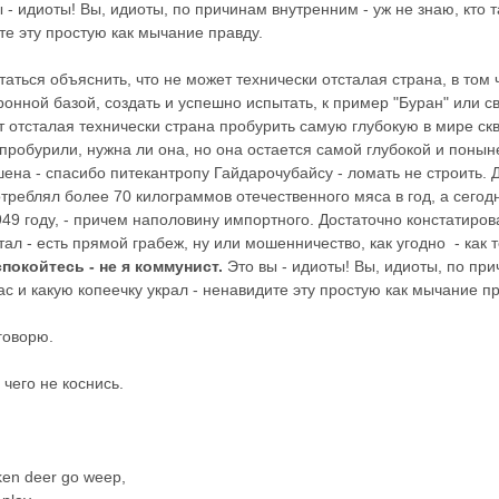
ы - идиоты! Вы, идиоты, по причинам внутренним - уж не знаю, кто т
те эту простую как мычание правду.
таться объяснить, что не может технически отсталая страна, в то
онной базой, создать и успешно испытать, к пример "Буран" или с
т отсталая технически страна пробурить самую глубокую в мире ск
 пробурили, нужна ли она, но она остается самой глубокой и понын
на - спасибо питекантропу Гайдарочубайсу - ломать не строить. Д
реблял более 70 килограммов отечественного мяса в год, а сегодн
9 году, - причем наполовину импортного. Достаточно констатирова
ал - есть прямой грабеж, ну или мошенничество, как угодно - как
спокойтесь - не я коммунист.
Это вы - идиоты! Вы, идиоты, по при
вас и какую копеечку украл - ненавидите эту простую как мычание пр
 говорю.
, чего не коснись.
cken deer go weep,