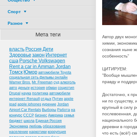
Общество
Спорт
Разное
Мета теги
Автор двух моног
химии, экономик
власть
Россия
Дети
сознания ныне ж
Здоровье
закон
Интернет
особенность"
сша
Porsche Volkswagen
Rent a car in Amman Jordan
ЦИТИРУЕМ:
Томск
Юмор
автомобили Toyota
"Вообще мышлени
социальная сеть фильмы онлайн
правду и поддерж
Warner Bros.
Mr. Freeman
суд
алкоголь
авто
деньги
история
обман
социотип
Drupal
наука
политика
автомобили
Достаточно, к пр
интернет Renault
отдых
Путин
apple
ни по существу, 
ipad
apple iphones
курение
Jordan
крупный в силу р
Airport Car Rentals
Выборы
Работа
на
послевоенная, да
конкурс
СССР
бизнес
Америка
семья
национального б
бюджет
школа
Единая Россия
Экономика
любовь
образование
деревни в города
население
наркотики
коррупция
что есть (всё!) 