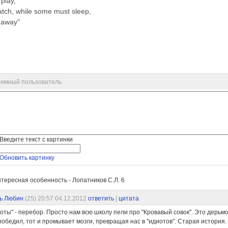
 play,
tch, while some must sleep,
 away"
имный пользователь
Введите текст с картинки
Обновить картинку
тересная особенность - Лопатников С.Л.
6
ь Любин
(25)
20:57 04.12.2012
ответить
|
цитата
оты" - перебор. Просто нам всю школу пели про "Кровавый совок". Это дерьм
победил, тот и промывает мозги, превращая нас в "идиотов". Старая история.