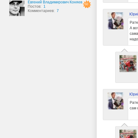
Евгений Владимирович Коняев
50
Постов:
1
Комментариев:
7
Юри
Ратк
А во
сама
надо
Юри
Ратк
сам 