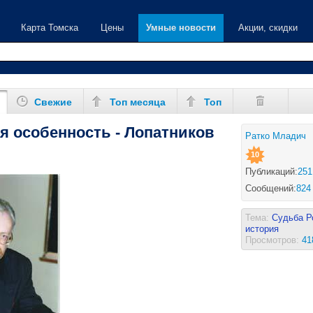
Карта Томска
Цены
Умные новости
Акции, скидки
Свежие
Топ месяца
Топ
я особенность - Лопатников
Ратко Младич
10
Публикаций:
251
Сообщений:
824
Тема:
Судьба Р
история
Просмотров:
41