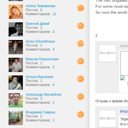
The hart ungalled
Алёна Тимофеева
For some must wa
77
Постов:
0
So runs the world
Комментариев:
11
Евгений Дикий
59
Постов:
2
Комментариев:
3
2
larisa Schastlivaya
56.5
Постов:
2
Анон
Комментариев:
3
Без фото
Максим Перепелкин
55
Постов:
2
Комментариев:
2
Хельги Варликов
54
Постов:
1
Комментариев:
6
Александр Матвейчук
53
Постов:
3
Отзывы о фирме Ин
Комментариев:
1
Игор
Владимир Гавриш
52
Постов:
2
Без фото
"Иди
Комментариев:
1
Кто 