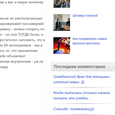
ам у вас и какую копеечку
Шпомер Алексей
м числе не располагающая
верхзвуковой пассажиркий
важину - можно спорить по
е! - но она ТОГДА была, а
Как создавались самые
остаточно напомить, что в
крупные капиталы
я 56 килограммов - как в
ть то, что присвоение
 тебя объявляют
чинам внутренним - уж не
Последние комментарии
авду.
Гражданский брак для женщины -
иллюзия семьи. Д...
Когда пыталась (только начала
читать эти учебни...
Спасибо, посмеялась)))