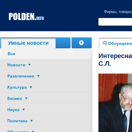
Фирмы, товары
Умные новости
Обсуждаем
Все
Интересна
С.Л.
Новости
Развлечения
Культура
Бизнес
Наука
Политика