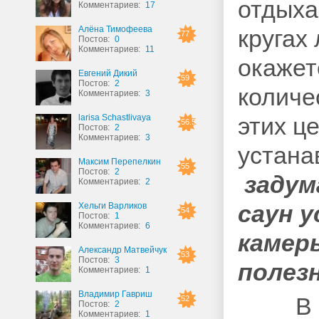
отдыха
Комментариев:
17
Алёна Тимофеева
кругах
77
Постов:
0
Комментариев:
11
окажет
Евгений Дикий
59
Постов:
2
количе
Комментариев:
3
larisa Schastlivaya
этих ц
56.5
Постов:
2
Комментариев:
3
устана
Максим Перепелкин
55
Постов:
2
задум
Комментариев:
2
саун 
Хельги Варликов
54
Постов:
1
Комментариев:
6
камер
Александр Матвейчук
53
Постов:
3
полез
Комментариев:
1
Владимир Гавриш
В под
52
Постов:
2
Комментариев:
1