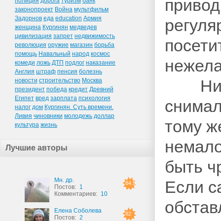
привод
полиция
дорога
туризм
банк
законопроект
Война
мультфильм
Задорнов
еда
education
Армия
регуля
женщина
Кургинян
медведев
цивилизация
запрет
недвижимость
посети
революция
оружие
магазин
борьба
помощь
Навальный
народ
космос
нежела
комеди
ложь
ДТП
подлог
наказание
Англия
штраф
пенсия
болезнь
Ником
новости
строительство
Москва
президент
победа
кредит
Древний
Египет
вред
зарплата
психология
снимал
налог
дом
Кургинян. Суть времени.
Ливия
чиновники
молодежь
доллар
тому ж
культура
жизнь
немало
Лучшие авторы
быть ч
Мн. др.
Если с
84.5
Постов:
1
Комментариев:
10
обстав
Елена Соболева
82
Постов:
2