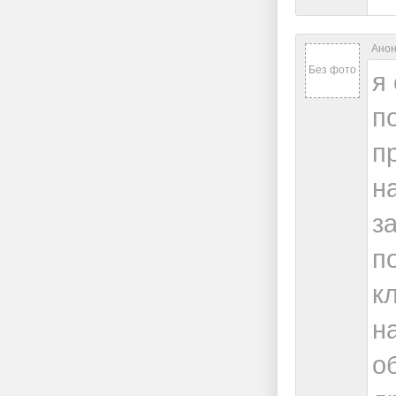
Анон
Без фото
я
п
п
н
з
п
к
н
о