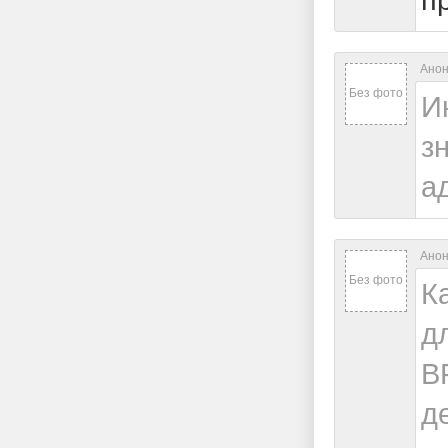
Анон
Без фото
И
з
а
Анон
Без фото
К
д
В
д