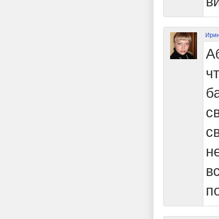
в
Ирин
А
ч
б
с
с
н
в
п