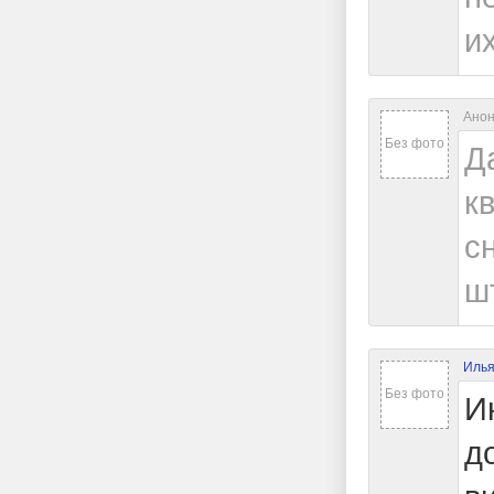
и
Анон
Без фото
Д
к
с
ш
Иль
Без фото
И
д