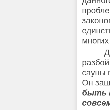
данног
пробле
законо
единст
многих
Дейст
разбой
сауны 
Он защ
быть 
совсе