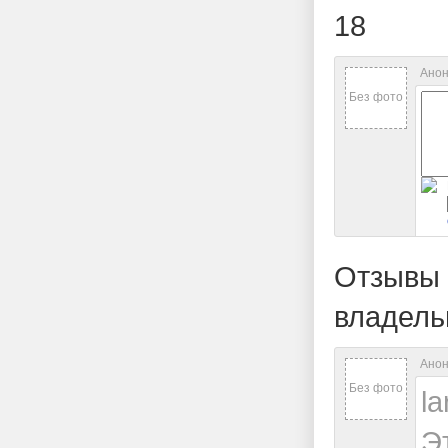
18
Анон
Без фото
Отзывы 
владель
Анон
Без фото
l
Э