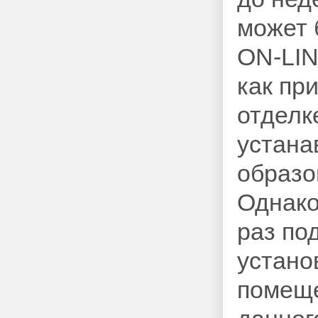
может 
ON
-
LI
как пр
отделк
устана
образо
Однако
раз по
устано
помеще