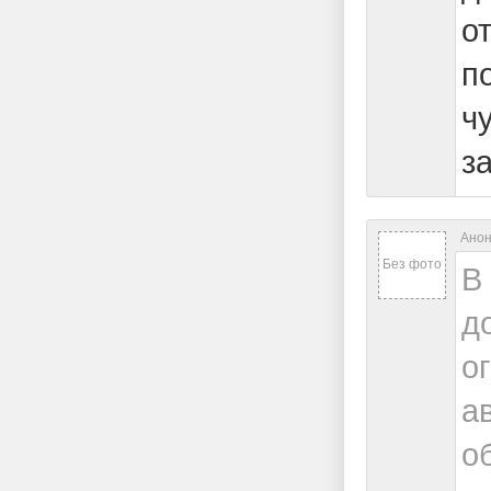
о
п
ч
за
Анон
Без фото
В
д
о
а
о