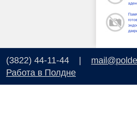
аден
Памя
гото
эндо
дакр
(3822) 44-11-44 |
mail@polde
Работа в Полдне