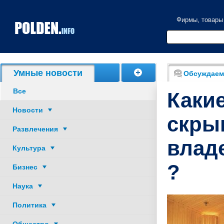
Фирмы, товары
Акции, скидки
Умные новости
Обсуждаем
Все
Каки
Новости
скры
Развлечения
влад
Культура
?
Бизнес
Наука
Политика