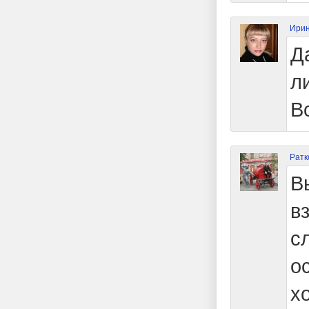
Ирин
Д
л
В
Ратк
В
в
с
о
х