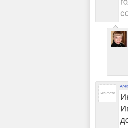
г
со
Алек
Без фото
И
И
до