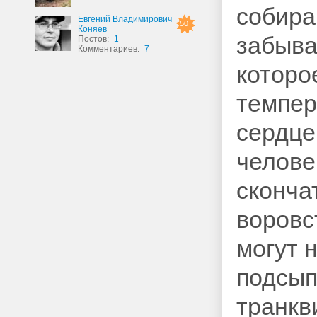
собира
Евгений Владимирович
50
Коняев
забыва
Постов:
1
Комментариев:
7
которо
темпер
сердце
челове
сконча
воровс
могут 
подсып
транкв