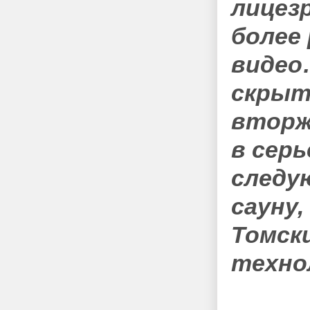
лицезр
более
видео…
скрыт
вторж
в серь
следу
сауну,
Томск
техно