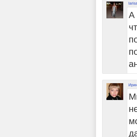
laris
А
ч
п
п
а
Ирин
М
н
м
д