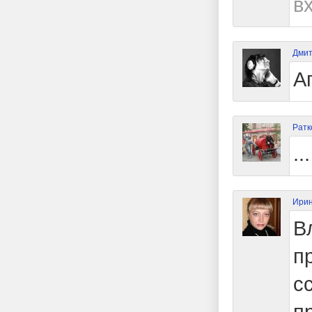
в
Дмит
Аг
Ратк
.
Ирин
В
п
с
п