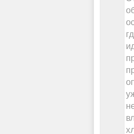
о
о
г
и
п
п
о
у
н
в
х