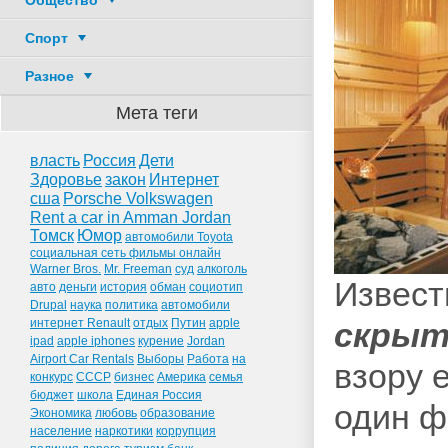
Общество
Спорт
Разное
Мета теги
власть
Россия
Дети
Здоровье
закон
Интернет
сша
Porsche Volkswagen
Rent a car in Amman Jordan
Томск
Юмор
автомобили Toyota
социальная сеть фильмы онлайн
Warner Bros.
Mr. Freeman
суд
алкоголь
Извест
авто
деньги
история
обман
социотип
Drupal
наука
политика
автомобили
интернет Renault
отдых
Путин
apple
скрыт
ipad
apple iphones
курение
Jordan
Airport Car Rentals
Выборы
Работа
на
взору 
конкурс
СССР
бизнес
Америка
семья
бюджет
школа
Единая Россия
один ф
Экономика
любовь
образование
население
наркотики
коррупция