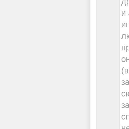
д
и
и
л
п
о
(
з
с
з
с
н