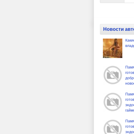
Новости авт
Каки
влад
Памя
гото
добр
ново
Памя
гото
эндо
гайм
Памя
гото
эндо