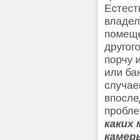
Естест
владел
помеще
другог
порчу 
или ба
случае
впосле
пробле
каких
камер