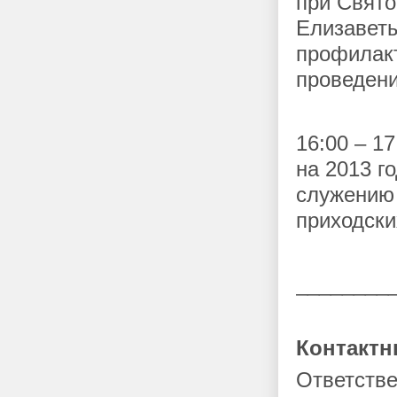
при Свято
Елизавет
профилакт
проведени
16:00 – 1
на 2013 г
служению 
приходски
________
Контактн
Ответстве