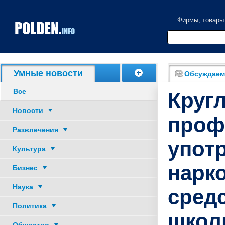
Фирмы, товары
Акции, скидки
Умные новости
Обсуждаем
Все
Кругл
Новости
проф
Развлечения
упот
Культура
нарк
Бизнес
Наука
сред
Политика
школ