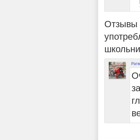
Отзывы 
употреб
школьн
Ратк
О
з
г
в