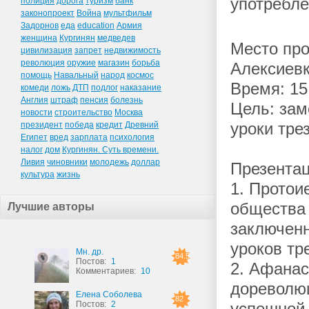
употребле
полиция
дорога
туризм
банк
законопроект
Война
мультфильм
Задорнов
еда
education
Армия
женщина
Кургинян
медведев
Место про
цивилизация
запрет
недвижимость
революция
оружие
магазин
борьба
Алексиев
помощь
Навальный
народ
космос
Время: 15:
комеди
ложь
ДТП
подлог
наказание
Англия
штраф
пенсия
болезнь
Цель: зам
новости
строительство
Москва
президент
победа
кредит
Древний
уроки тре
Египет
вред
зарплата
психология
налог
дом
Кургинян. Суть времени.
Ливия
чиновники
молодежь
доллар
Презентац
культура
жизнь
1. Протои
общества 
Лучшие авторы
заключенн
уроков тр
Мн. др.
84.5
Постов:
1
2. Афанас
Комментариев:
10
дореволюц
Елена Соболева
82
Постов:
2