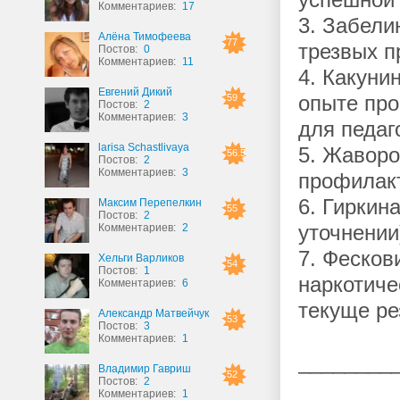
успешной 
Комментариев:
17
3. Забели
Алёна Тимофеева
77
трезвых п
Постов:
0
Комментариев:
11
4. Какуни
Евгений Дикий
59
опыте про
Постов:
2
Комментариев:
3
для педаг
larisa Schastlivaya
5. Жаворо
56.5
Постов:
2
Комментариев:
3
профилакт
6. Гиркин
Максим Перепелкин
55
Постов:
2
Комментариев:
2
уточнении
7. Фесков
Хельги Варликов
54
Постов:
1
наркотиче
Комментариев:
6
текуще ре
Александр Матвейчук
53
Постов:
3
Комментариев:
1
________
Владимир Гавриш
52
Постов:
2
Комментариев:
1