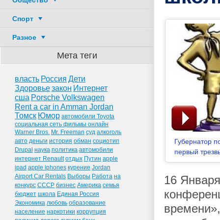
Общество
Спорт
Разное
Мета теги
власть
Россия
Дети
Здоровье
закон
Интернет
сша
Porsche Volkswagen
Rent a car in Amman Jordan
Томск
Юмор
автомобили Toyota
социальная сеть фильмы онлайн
Warner Bros.
Mr. Freeman
суд
алкоголь
авто
деньги
история
обман
социотип
Губернатор п
Drupal
наука
политика
автомобили
первый трезв
интернет Renault
отдых
Путин
apple
ipad
apple iphones
курение
Jordan
Airport Car Rentals
Выборы
Работа
на
16 Января
конкурс
СССР
бизнес
Америка
семья
конферен
бюджет
школа
Единая Россия
Экономика
любовь
образование
времени»,
население
наркотики
коррупция