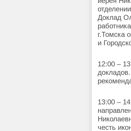
иерея Ник
отделении
Доклад О
работника
г.Томска 
и Городск
12:00 – 1
докладов.
рекоменд
13:00 – 1
направлен
Николаевн
честь ико