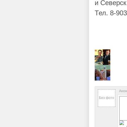
и Северс
Тел. 8-903
Анон
Без фото