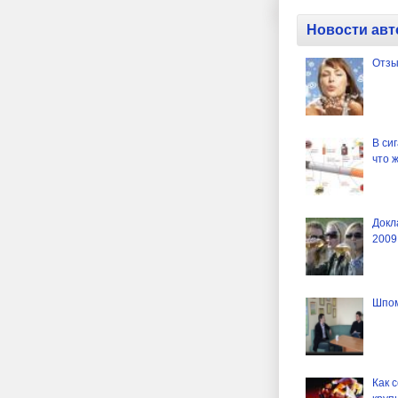
Новости авт
Отзы
В си
что 
Докл
2009
Шпом
Как 