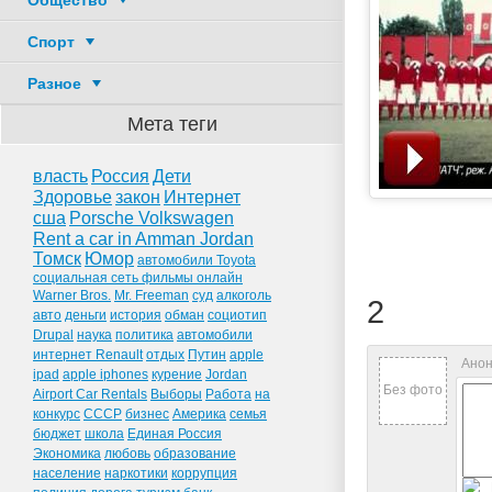
Общество
Спорт
Разное
Мета теги
власть
Россия
Дети
Здоровье
закон
Интернет
сша
Porsche Volkswagen
Rent a car in Amman Jordan
Томск
Юмор
автомобили Toyota
социальная сеть фильмы онлайн
Warner Bros.
Mr. Freeman
суд
алкоголь
2
авто
деньги
история
обман
социотип
Drupal
наука
политика
автомобили
интернет Renault
отдых
Путин
apple
Анон
ipad
apple iphones
курение
Jordan
Без фото
Airport Car Rentals
Выборы
Работа
на
конкурс
СССР
бизнес
Америка
семья
бюджет
школа
Единая Россия
Экономика
любовь
образование
население
наркотики
коррупция