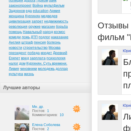
полиция
дорога
туризм
банк
законопроект
Война
мультфильм
Задорнов
еда
education
Армия
женщина
Кургинян
медведев
цивилизация
запрет
недвижимость
Отзывы 
революция
оружие
магазин
борьба
помощь
Навальный
народ
космос
фильм "
комеди
ложь
ДТП
подлог
наказание
Англия
штраф
пенсия
болезнь
новости
строительство
Москва
Юрий
президент
победа
кредит
Древний
Египет
вред
зарплата
психология
Б
налог
дом
Кургинян. Суть времени.
Ливия
чиновники
молодежь
доллар
п
культура
жизнь
п
Лучшие авторы
Юрий
Мн. др.
84.5
Постов:
1
Л
Комментариев:
10
Елена Соболева
ф
82
Постов:
2