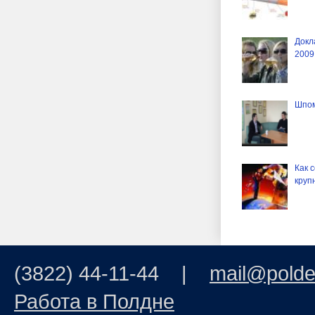
Докл
2009
Шпом
Как 
круп
(3822) 44-11-44 |
mail@polde
Работа в Полдне