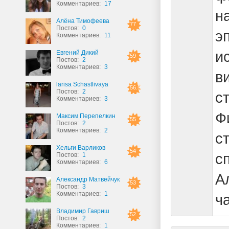
Комментариев:
17
н
Алёна Тимофеева
77
Постов:
0
э
Комментариев:
11
и
Евгений Дикий
59
Постов:
2
Комментариев:
3
в
larisa Schastlivaya
56.5
Постов:
2
с
Комментариев:
3
Ф
Максим Перепелкин
55
Постов:
2
Комментариев:
2
с
Хельги Варликов
54
с
Постов:
1
Комментариев:
6
А
Александр Матвейчук
53
Постов:
3
Комментариев:
1
ч
Владимир Гавриш
52
Постов:
2
Комментариев:
1