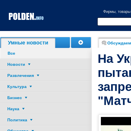
Фирмы, товары
Акции, скидки
Умные новости
Обсуждаем
Все
На У
Новости
пыта
Развлечения
запр
Культура
"Мат
Бизнес
Наука
Политика