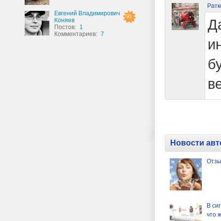
Ратк
Евгений Владимирович
50
Д
Коняев
Постов:
1
Комментариев:
7
и
б
в
Новости авт
Отзы
В си
что 