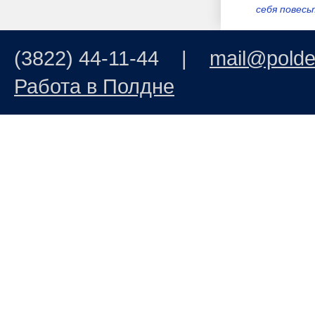
себя повесьт
Вы лучше б
(3822) 44-11-44 |
mail@polde
мафиозных 
Мал...
Работа в Полдне
Вы лучше б
мафиозных 
Мал...
Мама мыла 
окна моет 
Российска...
Добрый день
что вас нет 
иа