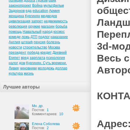
полиция
дорога
туризм
банк
законопроект
Война
мультфильм
общес
Задорнов
еда
education
Армия
женщина
Кургинян
медведев
Ландш
цивилизация
запрет
недвижимость
революция
оружие
магазин
борьба
Переп
помощь
Навальный
народ
космос
комеди
ложь
ДТП
подлог
наказание
Англия
штраф
пенсия
болезнь
3d-мо
новости
строительство
Москва
президент
победа
кредит
Древний
Весь 
Египет
вред
зарплата
психология
налог
дом
Кургинян. Суть времени.
Автор
Ливия
чиновники
молодежь
доллар
культура
жизнь
Лучшие авторы
КОНТА
Мн. др.
84.5
Постов:
1
Комментариев:
10
Адрес
Елена Соболева
82
Постов:
2