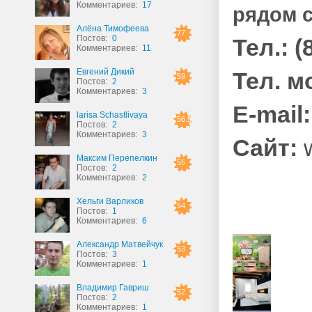
Комментариев:
17
рядом с
Алёна Тимофеева
77
Постов:
0
Тел.: (
Комментариев:
11
Евгений Дикий
Тел. м
59
Постов:
2
Комментариев:
3
Е-mail
larisa Schastlivaya
56.5
Постов:
2
Комментариев:
3
Сайт:
Максим Перепелкин
55
Постов:
2
Комментариев:
2
Хельги Варликов
54
Постов:
1
Комментариев:
6
Александр Матвейчук
53
Постов:
3
Комментариев:
1
Владимир Гавриш
52
Постов:
2
Комментариев:
1