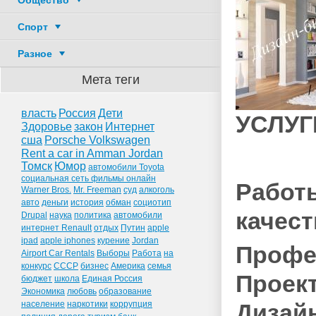
Общество
Спорт
Разное
Мета теги
власть
Россия
Дети
УСЛУГ
Здоровье
закон
Интернет
сша
Porsche Volkswagen
Rent a car in Amman Jordan
Томск
Юмор
автомобили Toyota
социальная сеть фильмы онлайн
Работы
Warner Bros.
Mr. Freeman
суд
алкоголь
авто
деньги
история
обман
социотип
качест
Drupal
наука
политика
автомобили
интернет Renault
отдых
Путин
apple
ipad
apple iphones
курение
Jordan
Профе
Airport Car Rentals
Выборы
Работа
на
конкурс
СССР
бизнес
Америка
семья
Проек
бюджет
школа
Единая Россия
Экономика
любовь
образование
население
наркотики
коррупция
Дизай