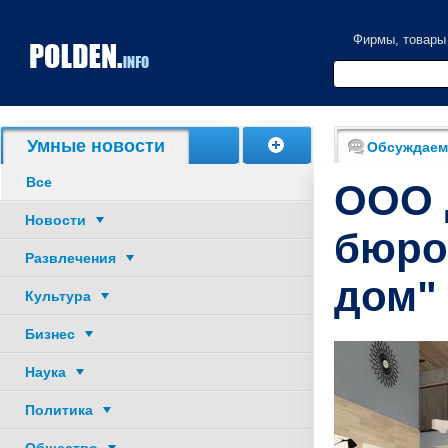
Фирмы, товары
Акции, скидки
Умные новости
Обсуждаем
Все
ООО 
Новости
бюро
Развлечения
дом"
Культура
Бизнес
Наука
Политика