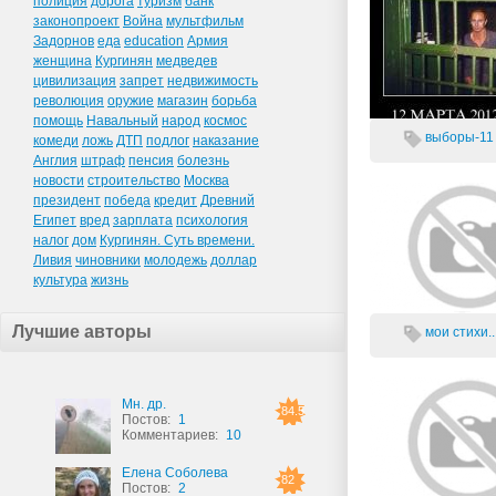
полиция
дорога
туризм
банк
законопроект
Война
мультфильм
Задорнов
еда
education
Армия
женщина
Кургинян
медведев
цивилизация
запрет
недвижимость
революция
оружие
магазин
борьба
помощь
Навальный
народ
космос
выборы-11
комеди
ложь
ДТП
подлог
наказание
Англия
штраф
пенсия
болезнь
новости
строительство
Москва
президент
победа
кредит
Древний
Египет
вред
зарплата
психология
налог
дом
Кургинян. Суть времени.
Ливия
чиновники
молодежь
доллар
культура
жизнь
Лучшие авторы
мои стихи..
Мн. др.
84.5
Постов:
1
Комментариев:
10
Елена Соболева
82
Постов:
2