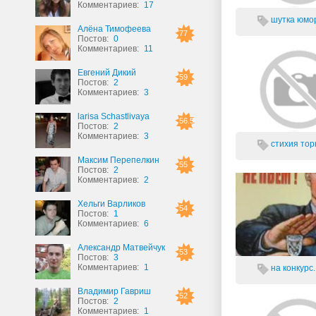
Комментариев:
17
шутка юмора
Алёна Тимофеева
77
Постов:
0
Комментариев:
11
Евгений Дикий
59
Постов:
2
Комментариев:
3
larisa Schastlivaya
56.5
Постов:
2
Комментариев:
3
стихия
тор
Максим Перепелкин
55
Постов:
2
Комментариев:
2
Хельги Варликов
54
Постов:
1
Комментариев:
6
Александр Матвейчук
53
Постов:
3
Комментариев:
1
на конкурс..
Владимир Гавриш
52
Постов:
2
Комментариев:
1