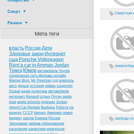
Общество
Спорт
Смертная ка
Разное
Мета теги
власть
Россия
Дети
Здоровье
закон
Интернет
сша
Porsche Volkswagen
Rent a car in Amman Jordan
энергосбер
Томск
Юмор
автомобили Toyota
социальная сеть фильмы онлайн
Warner Bros.
Mr. Freeman
суд
алкоголь
авто
деньги
история
обман
социотип
Drupal
наука
политика
автомобили
интернет Renault
отдых
Путин
apple
ipad
apple iphones
курение
Jordan
Airport Car Rentals
Выборы
Работа
на
конкурс
СССР
бизнес
Америка
семья
бюджет
школа
Единая Россия
свобода сов
Экономика
любовь
образование
население
наркотики
коррупция