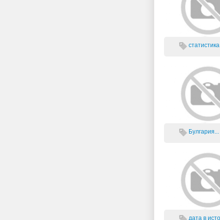
статистика 
Булгария...
дата в исто