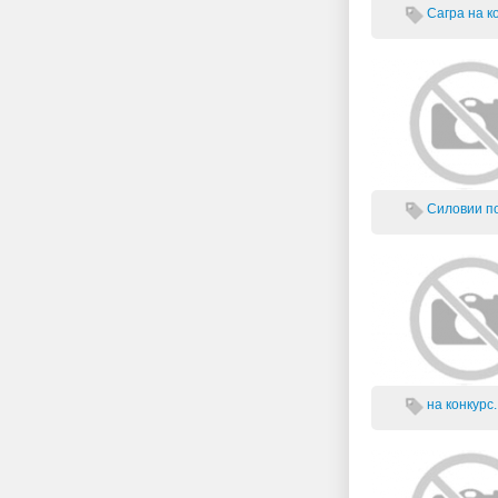
Сагра
на ко
Силовии по
на конкурс..