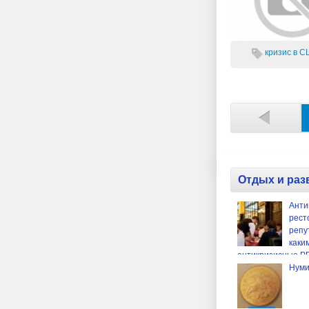
кризис в СШ
Отдых и раз
Анти
рест
репу
каки
антикризисные PR
ресторанов средн
Нуми
категории.