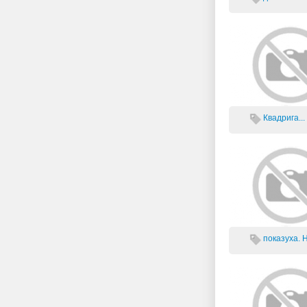
Квадрига...
показуха. Н