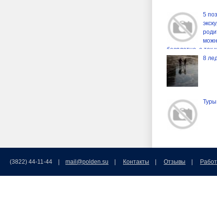
5 по
экск
роди
можн
бесплатно, а так 
популярные выста
8 ле
Туры
(3822) 44-11-44 |
mail@polden.su
|
Контакты
|
Отзывы
|
Работ