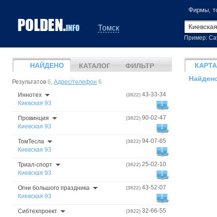
Фирмы, т
Томск
Пример: Са
НАЙДЕНО
КАРТА
КАТАЛОГ
ФИЛЬТР
Найдено
Результатов
6
,
Адрес/телефон
6
43-33-34
Иннотех
(3822)
Киевская 93
1
90-02-47
Провинция
(3822)
Киевская 93
1
94-07-65
ТомТесла
(3822)
Киевская 93
1
25-02-10
Триал-спорт
(3822)
Киевская 93
1
43-52-07
Огни большого праздника
(3822)
Киевская 93
1
32-66-55
Сибтехпроект
(3822)