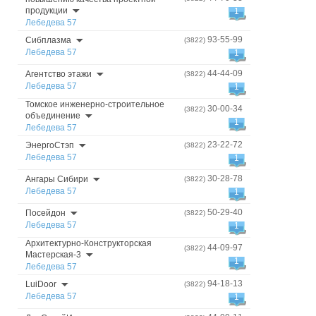
продукции
1
Лебедева 57
93-55-99
Сибплазма
(3822)
Лебедева 57
1
44-44-09
Агентство этажи
(3822)
Лебедева 57
1
Томское инженерно-строительное
30-00-34
(3822)
объединение
1
Лебедева 57
23-22-72
ЭнергоСтэп
(3822)
Лебедева 57
1
30-28-78
Ангары Сибири
(3822)
Лебедева 57
1
50-29-40
Посейдон
(3822)
Лебедева 57
1
Архитектурно-Конструкторская
44-09-97
(3822)
Мастерская-3
1
Лебедева 57
94-18-13
LuiDoor
(3822)
Лебедева 57
1