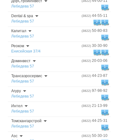
44-00-11
ДорСтройИнвест
(3822)
Лебедева 57
1
44-55-11
Dental & spa
(3822)
Лебедева 57
2
1
50-80-83
Капитал
(3822)
Лебедева 57
1
30-30-90
Реоком
(3822)
Енисейская 37/4
1
3
20-03-06
Доминвест
(3822)
Лебедева 57
1
44-23-87
Трансаэросервис
(3822)
Лебедева 57
1
97-98-92
Агуру
(3822)
Лебедева 57
1
21-13-99
Интел
(3822)
Лебедева 57
1
44-25-31
Томскангарстрой
(3822)
Лебедева 57
1
50-30-10
Азс
(3822)