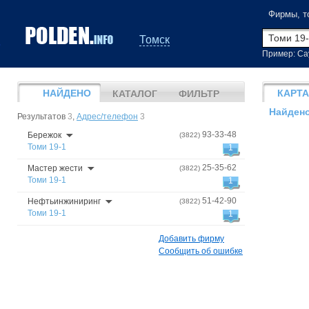
Фирмы, т
Томск
Пример: Са
НАЙДЕНО
КАРТА
КАТАЛОГ
ФИЛЬТР
Найдено
Результатов
3
,
Адрес/телефон
3
93-33-48
Бережок
(3822)
Томи 19-1
1
25-35-62
Мастер жести
(3822)
Томи 19-1
1
51-42-90
Нефтьинжиниринг
(3822)
Томи 19-1
1
Добавить фирму
Сообщить об ошибке