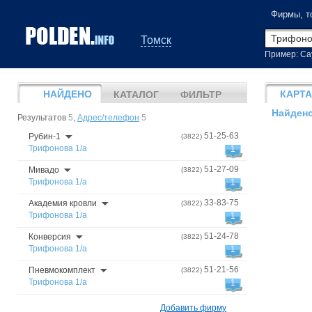
Фирмы, т
Томск
Пример: Са
НАЙДЕНО
КАРТА
КАТАЛОГ
ФИЛЬТР
Найдено
Результатов
5
,
Адрес/телефон
5
51-25-63
Рубин-1
(3822)
Трифонова 1/а
1
51-27-09
Мивадо
(3822)
Трифонова 1/а
1
33-83-75
Академия кровли
(3822)
Трифонова 1/а
1
51-24-78
Конверсия
(3822)
Трифонова 1/а
1
51-21-56
Пневмокомплект
(3822)
Трифонова 1/а
1
Добавить фирму