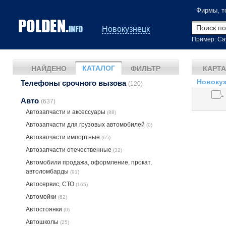
Фирмы, т
Новокузнецк
Пример: Са
КАТАЛОГ
НАЙДЕНО
ФИЛЬТР
КАРТА
Новокуз
Телефоны срочного вызова
(120)
Авто
(637)
Автозапчасти и аксессуары
(88)
Автозапчасти для грузовых автомобилей
(0)
Автозапчасти импортные
(65)
Автозапчасти отечественные
(32)
Автомобили продажа, оформление, прокат,
автоломбарды
(91)
Автосервис, СТО
(165)
Автомойки
(62)
Автостоянки
(0)
Автошколы
(25)