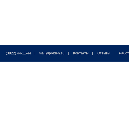
(3822) 44-11-44 |
mail@polden.su
|
Контакты
|
Отзывы
|
Работ