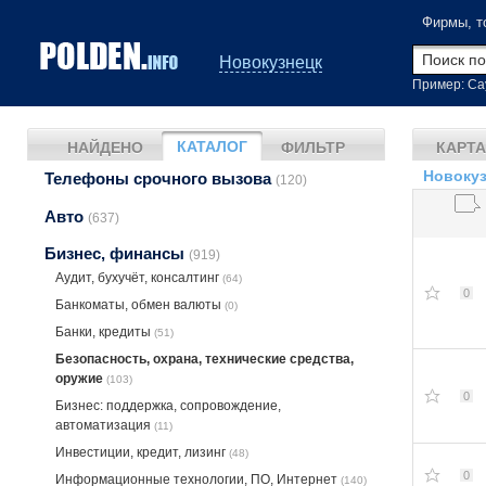
Фирмы, т
Новокузнецк
Пример: Са
КАТАЛОГ
НАЙДЕНО
ФИЛЬТР
КАРТА
Новокуз
Телефоны срочного вызова
(120)
Авто
(637)
Бизнес, финансы
(919)
Аудит, бухучёт, консалтинг
(64)
0
Банкоматы, обмен валюты
(0)
Банки, кредиты
(51)
Безопасность, охрана, технические средства,
оружие
(103)
0
Бизнес: поддержка, сопровождение,
автоматизация
(11)
Инвестиции, кредит, лизинг
(48)
0
Информационные технологии, ПО, Интернет
(140)