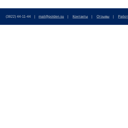
(3822) 44-11-44 |
mail@polden.su
|
Контакты
|
Отзывы
|
Работ