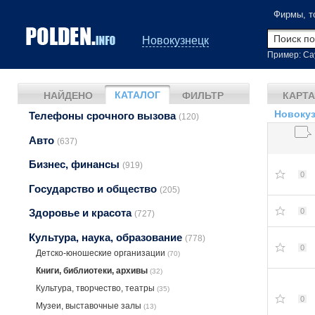
Фирмы, т
Новокузнецк
Пример: Са
КАТАЛОГ
НАЙДЕНО
ФИЛЬТР
КАРТА
Новокуз
Телефоны срочного вызова
(120)
Авто
(637)
Бизнес, финансы
(919)
0
Государство и общество
(205)
0
Здоровье и красота
(727)
Культура, наука, образование
(778)
0
Детско-юношеские организации
(70)
Книги, библиотеки, архивы
(32)
Культура, творчество, театры
(35)
0
Музеи, выставочные залы
(13)