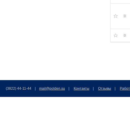
0
0
(3822) 44-11-44 |
mail@polden.su
|
Контакты
|
Отзывы
|
Работ