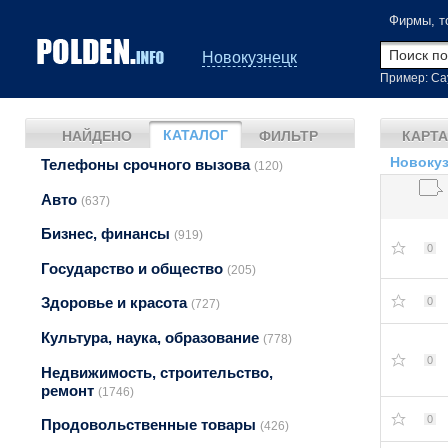
Фирмы, т
Новокузнецк
Пример: Са
КАТАЛОГ
НАЙДЕНО
ФИЛЬТР
КАРТА
Новоку
Телефоны срочного вызова
(120)
Авто
(637)
Бизнес, финансы
(919)
0
Государство и общество
(205)
Здоровье и красота
0
(727)
Культура, наука, образование
(778)
0
Недвижимость, строительство,
ремонт
(1746)
0
Продовольственные товары
(426)