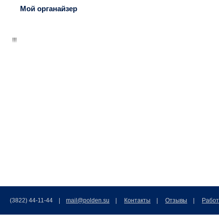
Мой органайзер
!!!
(3822) 44-11-44 |
mail@polden.su
|
Контакты
|
Отзывы
|
Работ