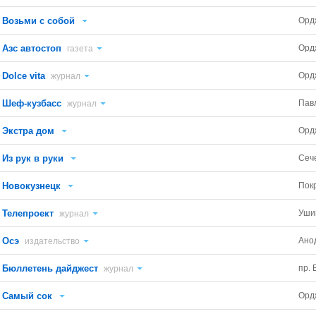
Возьми с собой
Орд
Азс автостоп
Орд
газета
Dolce vita
Орд
журнал
Шеф-кузбасс
Павл
журнал
Экстра дом
Орд
Из рук в руки
Сеч
Новокузнецк
Пок
Телепроект
Уши
журнал
Осэ
Ано
издательство
Бюллетень дайджест
пр. 
журнал
Самый сок
Орд