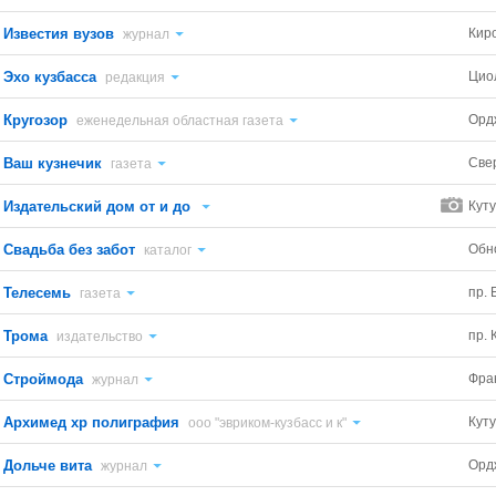
Известия вузов
Кир
журнал
Эхо кузбасса
Цио
редакция
Кругозор
Орд
еженедельная областная газета
Ваш кузнечик
Све
газета
Издательский дом от и до
Куту
Свадьба без забот
Обн
каталог
Телесемь
пр. 
газета
Трома
пр. 
издательство
Строймода
Фра
журнал
Архимед xp полиграфия
Куту
ооо "эвриком-кузбасс и к"
Дольче вита
Орд
журнал