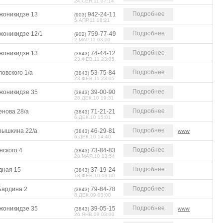
24.СЕН.11 07:14
Подробнее
жоникидзе 13
942-24-11
(903)
5.АПР.11 18:21
Подробнее
жоникидзе 12/1
759-77-49
(902)
2.МАР.11 03:00
Подробнее
жоникидзе 13
74-44-12
(3843)
23.ФЕВ.11 23:05
Подробнее
овского 1/а
53-75-84
(3843)
23.ФЕВ.11 23:05
Подробнее
жоникидзе 35
39-00-90
(3843)
28.ДЕК.10 19:31
Подробнее
енова 28/а
71-21-21
(3843)
6.ДЕК.10 15:01
Подробнее
рышкина 22/а
46-29-81
www
(3843)
6.ДЕК.10 14:40
Подробнее
нского 4
73-84-83
(3843)
28.МАЯ.10 13:54
Подробнее
дная 15
37-19-24
(3843)
18.ФЕВ.10 03:00
Подробнее
Бардина 2
79-84-78
(3843)
8.ДЕК.09 03:00
Подробнее
жоникидзе 35
39-05-15
www
(3843)
26.ЯНВ.09 03:00