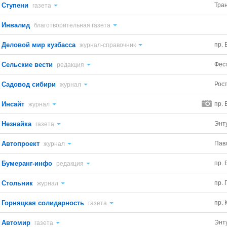
Ступени
Тра
газета
Инвалид
благотворительная газета
Деловой мир кузбасса
пр. 
журнал-справочник
Сельские вести
Фес
редакция
Садовод сибири
Рост
журнал
Инсайт
пр. 
журнал
Незнайка
Энт
газета
Автопроект
Павл
журнал
Бумеранг-инфо
пр. 
редакция
Стольник
пр. 
журнал
Горняцкая солидарность
пр. 
газета
Автомир
Энт
газета