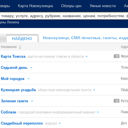
овары
Карта Новокузнецка
Обзоры цен
Умные новости
Ак
уны Ленина
Новокузнецк, СМИ печатные, газеты, изд
НАЙДЕНО
Название
Адр
Карта Томска
Фру
карта настенная томска и области
Седьмой день
Тол
Мой городок
Кир
Кузнецкая усадьба
Орд
областная еженедельная газета
Зеленая газета
Куту
Соблазн
Пав
городской рекламно-информационный журнал
Свадебный переполох
Доз 
журнал