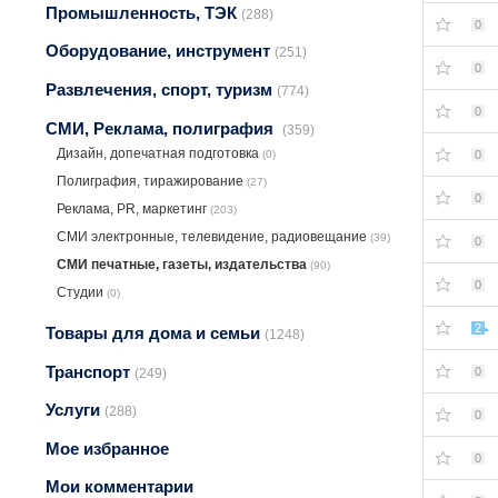
Промышленность, ТЭК
(288)
0
Оборудование, инструмент
(251)
0
Развлечения, спорт, туризм
(774)
0
СМИ, Реклама, полиграфия
(359)
Дизайн, допечатная подготовка
(0)
0
Полиграфия, тиражирование
(27)
0
Реклама, PR, маркетинг
(203)
СМИ электронные, телевидение, радиовещание
(39)
0
СМИ печатные, газеты, издательства
(90)
0
Студии
(0)
2
Товары для дома и семьи
(1248)
Транспорт
0
(249)
Услуги
(288)
0
Мое избранное
0
Мои комментарии