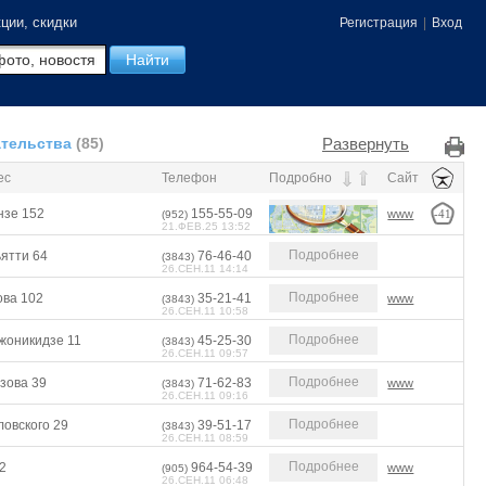
ции, скидки
Регистрация
|
Вход
Развернуть
ательства
(85)
ес
Телефон
Подробно
Сайт
нзе 152
155-55-09
www
-41
(952)
21.ФЕВ.25 13:52
Подробнее
ьятти 64
76-46-40
(3843)
26.СЕН.11 14:14
Подробнее
ова 102
35-21-41
www
(3843)
26.СЕН.11 10:58
Подробнее
жоникидзе 11
45-25-30
(3843)
26.СЕН.11 09:57
Подробнее
зова 39
71-62-83
www
(3843)
26.СЕН.11 09:16
Подробнее
ловского 29
39-51-17
(3843)
26.СЕН.11 08:59
Подробнее
2
964-54-39
www
(905)
26.СЕН.11 06:48