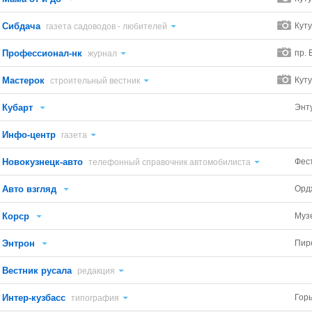
Сибдача
Куту
газета садоводов - любителей
Профессионал-нк
пр. 
журнал
Мастерок
Куту
строительный вестник
Кубарт
Энт
Инфо-центр
газета
Новокузнецк-авто
Фес
телефонный справочник автомобилиста
Авто взгляд
Орд
Корср
Муз
Энтрон
Пиро
Вестник русала
редакция
Интер-кузбасс
Горь
типография