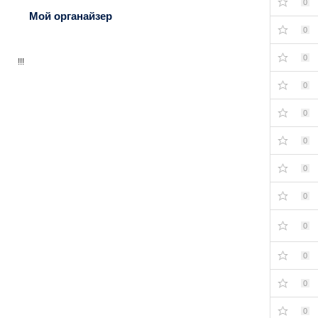
0
Мой органайзер
0
0
!!!
0
0
0
0
0
0
0
0
0