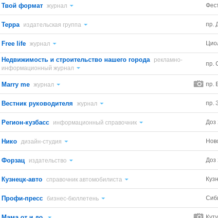
Твой формат
Фес
журнал
Терра
пр.
издательская группа
Free life
Цио
журнал
Недвижимость и строительство нашего города
рекламно-
пр. 
информационный журнал
Marry me
пр. 
журнал
Вестник руководителя
пр. 
журнал
Регион-кузбасс
Доз
информационный справочник
Нико
Нов
дизайн-студия
Форзац
Доз
издательство
Кузнецк-авто
Куз
справочник автомобилиста
Профи-пресс
Сиб
бизнес-бюллетень
Мама от и до
Куту