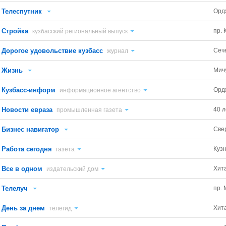
Телеспутник
Орд
Стройка
пр. 
кузбасский региональный выпуск
Дорогое удовольствие кузбасс
Сеч
журнал
Жизнь
Мич
Кузбасс-информ
Орд
информационное агентство
Новости евраза
40 
промышленная газета
Бизнес навигатор
Све
Работа сегодня
Куз
газета
Все в одном
Хит
издательский дом
Телелуч
пр. 
День за днем
Хит
телегид