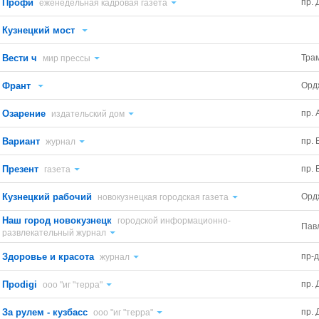
Профи
пр.
еженедельная кадровая газета
Кузнецкий мост
Вести ч
Тра
мир прессы
Франт
Орд
Озарение
пр. 
издательский дом
Вариант
пр. 
журнал
Презент
пр. 
газета
Кузнецкий рабочий
Орд
новокузнецкая городская газета
Наш город новокузнецк
городской информационно-
Павл
развлекательный журнал
Здоровье и красота
пр-д
журнал
Проdigi
пр.
ооо "иг "терра"
За рулем - кузбасс
пр.
ооо "иг "терра"