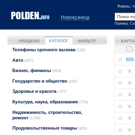
Фирмы, т
Новокузнецк
Пример: Са
КАТАЛОГ
НАЙДЕНО
ФИЛЬТР
КАРТА
Телефоны срочного вызова
(120)
Авто
106
(637)
Бизнес, финансы
(919)
0
Государство и общество
(205)
0
Здоровье и красота
(727)
0
Культура, наука, образование
(778)
0
Недвижимость, строительство,
ремонт
(1746)
0
Продовольственные товары
(426)
0