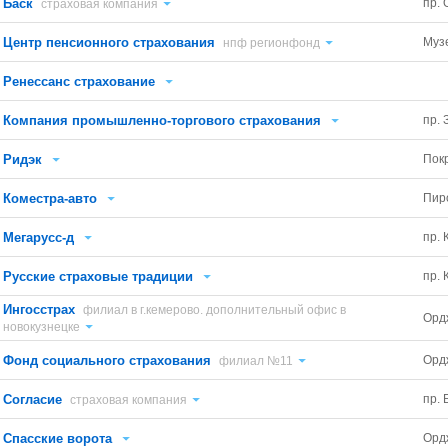
Баск
пр. 
страховая компания
Центр пенсионного страхования
Муз
нпф регионфонд
Ренессанс страхование
Компания промышленно-торгового страхования
пр. 
Ридэк
Пок
Коместра-авто
Пир
Мегарусс-д
пр. 
Русские страховые традиции
пр. 
Ингосстрах
филиал в г.кемерово. дополнительный офис в
Орд
новокузнецке
Фонд социального страхования
Орд
филиал №11
Согласие
пр. 
страховая компания
Спасские ворота
Орд