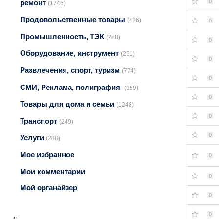
ремонт
0
(1746)
Продовольственные товары
(426)
0
Промышленность, ТЭК
(288)
0
Оборудование, инструмент
(251)
0
Развлечения, спорт, туризм
(774)
0
СМИ, Реклама, полиграфия
(359)
0
Товары для дома и семьи
(1248)
0
Транспорт
(249)
0
Услуги
(288)
Мое избранное
0
Мои комментарии
0
Мой органайзер
0
0
!!!