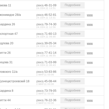
Подробнее
акова 11
46-31-09
(3843)
24.СЕН.11 13:51
Подробнее
жоникидзе 28/а
46-52-81
www
(3843)
24.СЕН.11 13:31
Подробнее
Бардина 26
79-74-30
www
(3843)
24.СЕН.11 12:56
Подробнее
нспортная 47
71-60-13
(3843)
24.СЕН.11 09:46
Подробнее
рдлова 20
39-05-34
www
(3843)
24.СЕН.11 08:04
Подробнее
ьятти 26
77-41-14
www
(3843)
24.СЕН.11 06:55
Подробнее
нецова 31
71-03-99
www
(3843)
24.СЕН.11 06:43
Подробнее
овского 11/а
53-83-86
www
(3843)
2.МАР.11 03:00
Подробнее
Кузнецкстроевский 18
45-08-44
(3843)
2.МАР.11 03:00
Подробнее
Бардина 8
73-79-05
www
(3843)
2.МАР.11 03:00
Подробнее
ьятти 44
76-22-36
www
(3843)
2.МАР.11 03:00