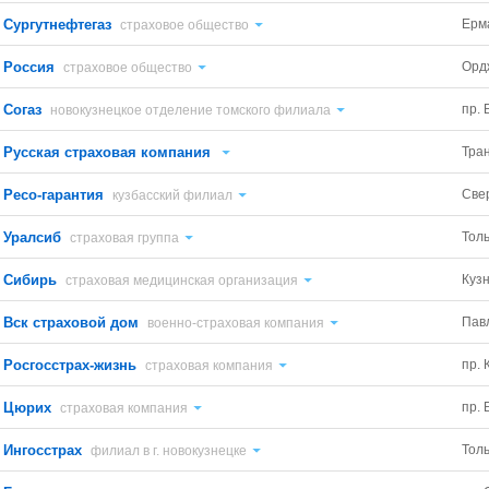
Сургутнефтегаз
Ерм
страховое общество
Россия
Орд
страховое общество
Согаз
пр. 
новокузнецкое отделение томского филиала
Русская страховая компания
Тра
Рeco-гарантия
Све
кузбасский филиал
Уралсиб
Тол
страховая группа
Сибирь
Куз
страховая медицинская организация
Вск страховой дом
Павл
военно-страховая компания
Росгосстрах-жизнь
пр. 
страховая компания
Цюрих
пр. 
страховая компания
Ингосстрах
Тол
филиал в г. новокузнецке