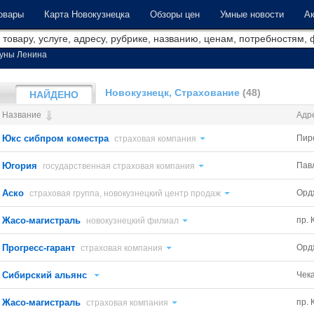
овары
Карта Новокузнецка
Обзоры цен
Умные новости
Ак
уны Ленина
Новокузнецк, Страхование
(48)
НАЙДЕНО
Название
Адр
Юкс сибпром коместра
Пир
страховая компания
Югория
Пав
государственная страховая компания
Аско
Орд
страховая группа, новокузнецкий центр продаж
Жасо-магистраль
пр. 
новокузнецкий филиал
Прогресс-гарант
Орд
страховая компания
Сибирский альянс
Чек
Жасо-магистраль
пр. 
страховая компания