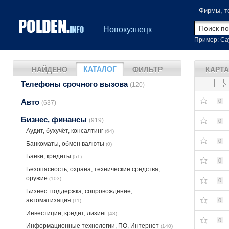
Фирмы, т
Новокузнецк
Пример: Са
КАТАЛОГ
НАЙДЕНО
ФИЛЬТР
КАРТА
Телефоны срочного вызова
(120)
Авто
0
(637)
Бизнес, финансы
(919)
0
Аудит, бухучёт, консалтинг
(64)
0
Банкоматы, обмен валюты
(0)
Банки, кредиты
(51)
0
Безопасность, охрана, технические средства,
оружие
(103)
0
Бизнес: поддержка, сопровождение,
автоматизация
0
(11)
Инвестиции, кредит, лизинг
(48)
0
Информационные технологии, ПО, Интернет
(140)