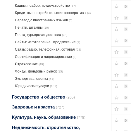
Кадры, подбор, трудоустройство
(67)
0
Кредитные потребительские кооперативы
(4)
0
Перевод с иностранных языков
(0)
Печати, штампы
(10)
0
Почта, курьерская доставка
(28)
0
Сайты: изготовление , продвижение
(1)
Связь: радио, телефонная, сотовая
(93)
0
Сертификация и лицензирование
(3)
0
Страхование
(49)
Фонды, фондовый рынок
(15)
0
Экспертиза, оценка
(51)
Юридические услуги
0
(181)
Государство и общество
(205)
0
Здоровье и красота
(727)
0
Культура, наука, образование
(778)
0
Недвижимость, строительство,