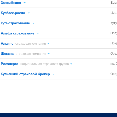
Запсибжасо
Ерм
Кузбасс-росно
Цио
Гута-страхование
Куту
Альфа страхование
Орд
Альянс
Пок
страховая компания
Шексна
Орд
страховая компания
Росэнерго
пр. 
национальная страховая группа
Кузнецкий страховой брокер
Орд