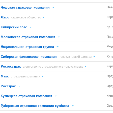
Чешская страховая компания
Павл
Жасо
Кир
страховое общество
Сибирский спас
пр. 
Московская страховая компания
Павл
Национальная страховая группа
Муз
Сибирская финансовая компания
Хит
новокузнецкий филиал
Росгосстрах
Киро
агентство по страхованию в новокузнецке
Макс
Орд
страховая компания
Росстрах
Орд
Кузнецкая страховая компания
Кир
Губернская страховая компания кузбасса
Орд