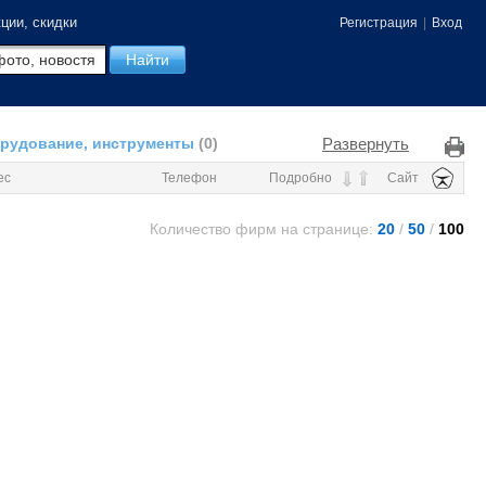
ции, скидки
Регистрация
|
Вход
Развернуть
орудование, инструменты
(0)
ес
Телефон
Подробно
Сайт
Количество фирм на странице:
20
/
50
/
100