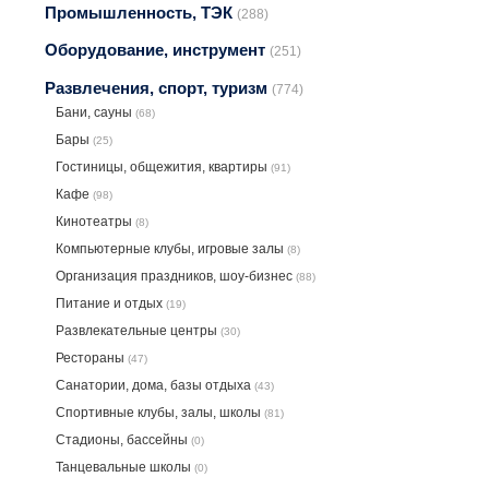
Промышленность, ТЭК
(288)
Оборудование, инструмент
(251)
Развлечения, спорт, туризм
(774)
Бани, сауны
(68)
Бары
(25)
Гостиницы, общежития, квартиры
(91)
Кафе
(98)
Кинотеатры
(8)
Компьютерные клубы, игровые залы
(8)
Организация праздников, шоу-бизнес
(88)
Питание и отдых
(19)
Развлекательные центры
(30)
Рестораны
(47)
Санатории, дома, базы отдыха
(43)
Спортивные клубы, залы, школы
(81)
Стадионы, бассейны
(0)
Танцевальные школы
(0)