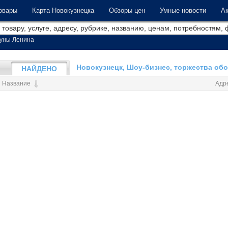
овары
Карта Новокузнецка
Обзоры цен
Умные новости
Ак
уны Ленина
Новокузнецк, Шоу-бизнес, торжества об
НАЙДЕНО
Название
Адр