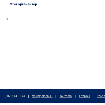
Мой органайзер
!!!
(3822) 44-11-44 |
mail@polden.su
|
Контакты
|
Отзывы
|
Работ