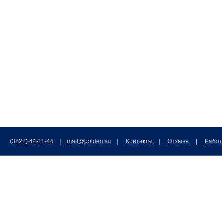
(3822) 44-11-44 |
mail@polden.su
|
Контакты
|
Отзывы
|
Работ