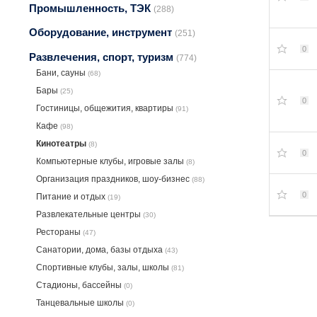
Промышленность, ТЭК
(288)
Оборудование, инструмент
(251)
0
Развлечения, спорт, туризм
(774)
Бани, сауны
(68)
Бары
(25)
0
Гостиницы, общежития, квартиры
(91)
Кафе
(98)
Кинотеатры
(8)
0
Компьютерные клубы, игровые залы
(8)
Организация праздников, шоу-бизнес
(88)
0
Питание и отдых
(19)
Развлекательные центры
(30)
Рестораны
(47)
Санатории, дома, базы отдыха
(43)
Спортивные клубы, залы, школы
(81)
Стадионы, бассейны
(0)
Танцевальные школы
(0)