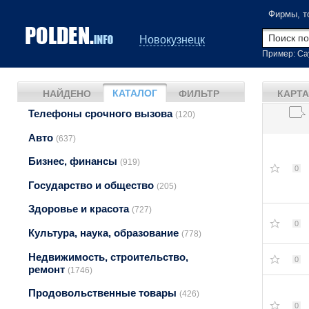
Фирмы, т
Новокузнецк
Пример: Са
КАТАЛОГ
НАЙДЕНО
ФИЛЬТР
КАРТА
Телефоны срочного вызова
(120)
Авто
(637)
Бизнес, финансы
(919)
0
Государство и общество
(205)
Здоровье и красота
(727)
0
Культура, наука, образование
(778)
Недвижимость, строительство,
0
ремонт
(1746)
Продовольственные товары
(426)
0