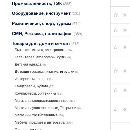
Промышленность, ТЭК
(288)
Оборудование, инструмент
(251)
0
Развлечения, спорт, туризм
(774)
0
СМИ, Реклама, полиграфия
(359)
Товары для дома и семьи
(1248)
0
Бытовая техника, электроника
(107)
Галантерея, аксессуары, сумки
(6)
Детская одежда
(0)
0
Детские товары, питание, игрушки
(69)
Интернет-магазины
(1)
Канцтовары, бумага
(29)
0
Компьютеры, оргтехника
(81)
Магазины специализированные
(81)
Магазины универсальные, ТЦ, рынки
(62)
0
Магазины хозяйственные
(40)
Мебель, предметы интерьера
(255)
Спецодежда
(24)