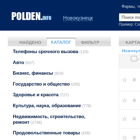
Фирмы, т
Новокузнецк
Пример: Са
КАТАЛОГ
НАЙДЕНО
ФИЛЬТР
КАРТА
Новокуз
Телефоны срочного вызова
(120)
Авто
(637)
Бизнес, финансы
(919)
0
Государство и общество
(205)
Здоровье и красота
(727)
0
Культура, наука, образование
(778)
Недвижимость, строительство,
0
ремонт
(1746)
Продовольственные товары
(426)
0