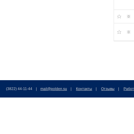
0
0
(3822) 44-11-44 |
mail@polden.su
|
Контакты
|
Отзывы
|
Работ