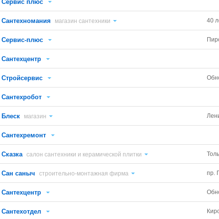
Сервис плюс
Сантехномания
40 л
магазин сантехники
Сервис-плюс
Пир
Сантехцентр
Стройсервис
Обн
Сантехробот
Блеск
Лен
магазин
Сантехремонт
Сказка
Тол
салон сантехники и керамической плитки
Сан саныч
пр. 
строительно-монтажная фирма
Сантехцентр
Обн
Сантехотдел
Кир