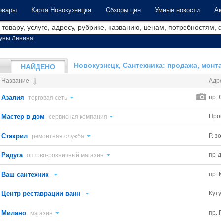
овары
Карта Новокузнецка
Обзоры цен
Умные новости
Ак
уны Ленина
Новокузнецк, Сантехника: продажа, монт
НАЙДЕНО
Название
Адр
Азалия
пр.
торговая сеть
Мастер в дом
Про
сервисная компания
Стакрил
Р. з
ремонтная служба
Радуга
пр-д
оптово-розничный магазин
Ваш сантехник
пр. 
Центр реставрации ванн
Куту
Милано
пр. 
магазин