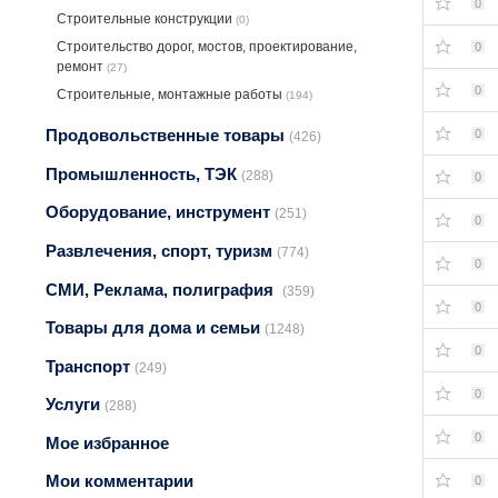
0
Строительные конструкции
(0)
Строительство дорог, мостов, проектирование,
0
ремонт
(27)
0
Строительные, монтажные работы
(194)
Продовольственные товары
0
(426)
Промышленность, ТЭК
(288)
0
Оборудование, инструмент
(251)
0
Развлечения, спорт, туризм
(774)
0
СМИ, Реклама, полиграфия
(359)
0
Товары для дома и семьи
(1248)
0
Транспорт
(249)
0
Услуги
(288)
0
Мое избранное
Мои комментарии
0