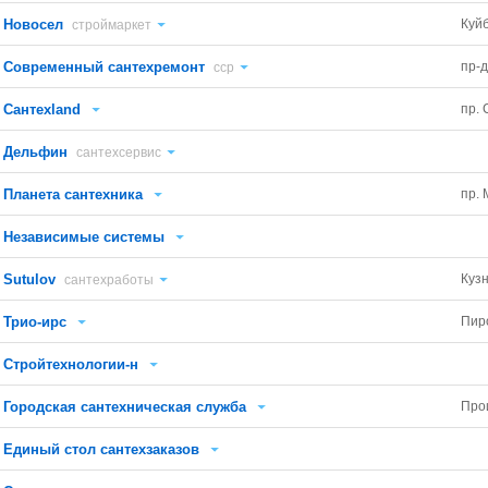
Новосел
Куй
строймаркет
Современный сантехремонт
пр-д
сср
Сантехland
пр. 
Дельфин
сантехсервис
Планета сантехника
пр. 
Независимые системы
Sutulov
Куз
сантехработы
Трио-ирс
Пир
Стройтехнологии-н
Городская сантехническая служба
Про
Единый стол сантехзаказов