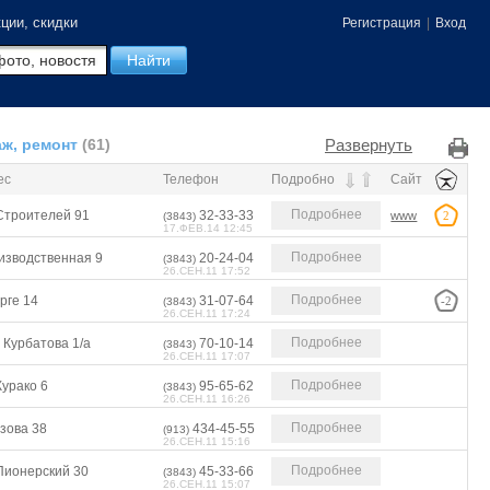
ции, скидки
Регистрация
|
Вход
Развернуть
аж, ремонт
(61)
ес
Телефон
Подробно
Сайт
Подробнее
 Строителей 91
32-33-33
www
2
(3843)
17.ФЕВ.14 12:45
Подробнее
изводственная 9
20-24-04
(3843)
26.СЕН.11 17:52
Подробнее
орге 14
31-07-64
-2
(3843)
26.СЕН.11 17:24
Подробнее
 Курбатова 1/а
70-10-14
(3843)
26.СЕН.11 17:07
Подробнее
Курако 6
95-65-62
(3843)
26.СЕН.11 16:26
Подробнее
зова 38
434-45-55
(913)
26.СЕН.11 15:16
Подробнее
Пионерский 30
45-33-66
(3843)
26.СЕН.11 15:07