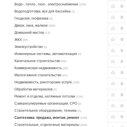
Водо-, тепло-, газо-, электроснабжение
(106)
0
Водоподготовка, все для бассейна
(2)
0
Геодезия, геофизика
(0)
Двери, окна, жалюзи
(280)
0
Домашний мастер
(13)
ЖКХ
0
(69)
Землеустройство
(0)
0
Инженерные системы, автоматизация
(0)
Капитальное строительство
(88)
0
Коммерческая недвижимость
(28)
0
Малоэтажное строительство
(47)
Недвижимость, риелторские услуги
(198)
0
Обработка материалов
(0)
0
Ремонт и отделка, натяжные потолки
(134)
Саморегулируемые организации, СРО
(0)
0
Строительное оборудование, техника
(0)
0
Сантехника: продажа, монтаж, ремонт
(120)
Строительные, отделочные материалы
(358)