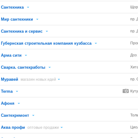
Сантехника
Щор
Мир сантехники
пр.
Сантехника и сервис
пр.
Губернская строительная компания кузбасса
Про
Арма сити
Доз 
Сварка. сантехработы
Хит
Муравей
пр.
магазин новых идей
Terma
Куту
Афоня
Сантехремонт
Тол
Аква профи
Циол
оптовые продажи