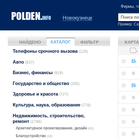
Фирмы, т
Новокузнецк
Пример: Са
КАТАЛОГ
НАЙДЕНО
ФИЛЬТР
КАРТА
Телефоны срочного вызова
(120)
Авто
4
(637)
Бизнес, финансы
(919)
0
Государство и общество
(205)
2
Здоровье и красота
(727)
0
Культура, наука, образование
(778)
0
Недвижимость, строительство,
ремонт
(1746)
0
Архитектурное проектирование, дизайн
(63)
0
Благоустройство
(19)