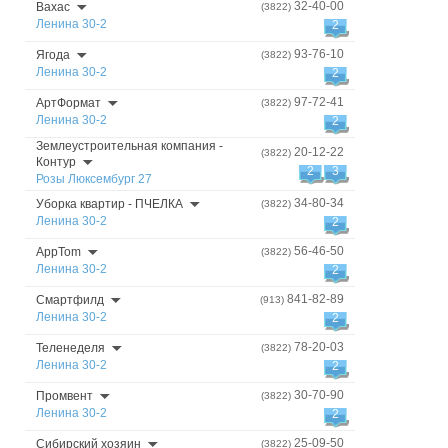
32-40-00
Baxac
(3822)
Ленина 30-2
2
93-76-10
Ягода
(3822)
Ленина 30-2
2
97-72-41
АртФормат
(3822)
Ленина 30-2
2
Землеустроительная компания -
20-12-22
(3822)
Контур
2
3
Розы Люксембург 27
34-80-34
Уборка квартир - ПЧЕЛКА
(3822)
Ленина 30-2
2
56-46-50
AppTom
(3822)
Ленина 30-2
2
841-82-89
Смартфилд
(913)
Ленина 30-2
2
78-20-03
Теленеделя
(3822)
Ленина 30-2
2
30-70-90
Промвент
(3822)
Ленина 30-2
2
25-09-50
Сибирский хозяин
(3822)