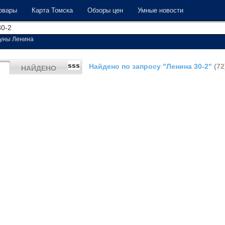
овары
Карта Томска
Обзоры цен
Умные новости
уны Ленина
sss
Найдено по запросу "Ленина 30-2"
(72
НАЙДЕНО