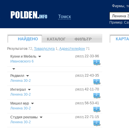
Фирмы, т
Томск
Пример: Са
НАЙДЕНО
КАРТА
КАТАЛОГ
ФИЛЬТР
Результатов
72
,
Товар/услуга
1
,
Адрес/телефон
71
22-33-96
Кухни и Мебель
(3822)
Ивановского 6
1
22-43-35
Редвилл
(3822)
Ленина 30-2
2
42-11-70
Интеграл
(3822)
Ленина 30-2
2
56-53-41
Мишел мур
(3822)
Ленина 30-2
2
22-71-15
Студия рекламы
(3822)
Ленина 30-2
2