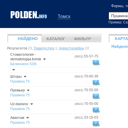
Фирмы, т
Томск
Пример: Са
НАЙДЕНО
КАРТА
КАТАЛОГ
ФИЛЬТР
Найдено
Результатов
23
,
Товар/услуга
1
,
Адрес/телефон
22
Стоматология -
55-57-75
(3822)
stomatologija.tomsk
1
Белинского 53/б
70-60-36
Шторы
(3822)
Пушкина 75
2
70-55-00
Премьер
(3822)
Пушкина 75
2
70-55-00
Uz-daewoo
(3822)
Пушкина 75
2
33-16-03
Авантаж
(3822)
Пушкина 75
2