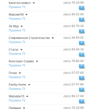
70-10-09
Капитал-инвест
(3822)
Пушкина 75
2
94-22-54
МаксимУМ
(3822)
Пушкина 75
2
93-75-16
Ля Мур
(3822)
Пушкина 75
2
34-93-02
Современное Строительство
(3822)
Пушкина 75
2
93-43-16
Статус
(3822)
Пушкина 75
2
70-65-03
Констракт-Сервис
(3822)
Пушкина 75
2
57-57-60
Гелан
(3822)
Пушкина 75
2
57-57-60
Family Home
(3822)
Пушкина 75
2
94-17-04
Webstyle70
(3822)
Пушкина 75
2
70-10-69
Премьер
(3822)